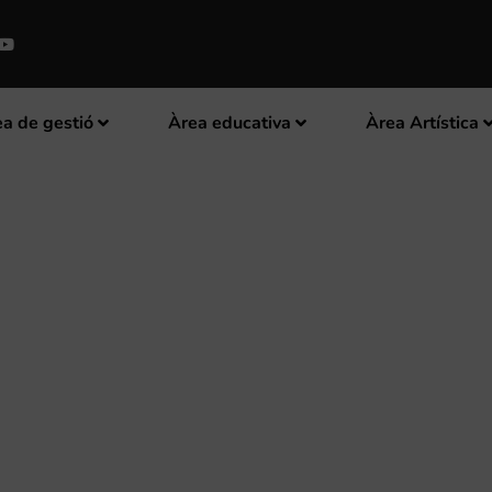
a de gestió
Àrea educativa
Àrea Artística
 SOGORB ORGANITZA UN CURS 