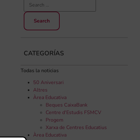
CATEGORÍAS
Todas la noticias
50 Aniversari
Altres
Àrea Educativa
Beques CaixaBank
Centre d'Estudis FSMCV
Progem
Xarxa de Centres Educatius
Àrea Educativa