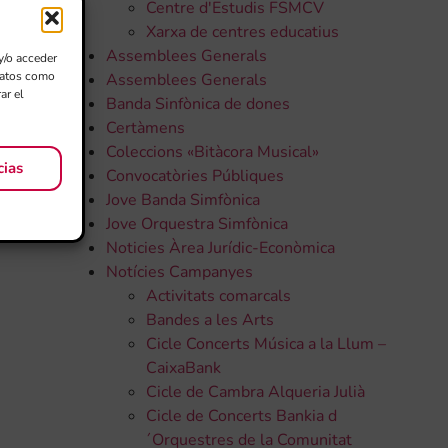
Centre d'Estudis FSMCV
Xarxa de centres educatius
Assemblees Generals
y/o acceder
 datos como
Assemblees Generals
ar el
Banda Sinfònica de dones
Certàmens
Coleccions «Bitàcora Musical»
cias
Convocatòries Públiques
Jove Banda Simfònica
Jove Orquestra Simfònica
Noticies Àrea Jurídic-Econòmica
Notícies Campanyes
Activitats comarcals
Bandes a les Arts
Cicle Concerts Música a la Llum –
CaixaBank
Cicle de Cambra Alqueria Julià
Cicle de Concerts Bankia d
´Orquestres de la Comunitat