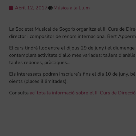
Abril 12, 2017
Música a la Llum
La Societat Musical de Sogorb organitza el III Curs de Di
director i compositor de renom internacional Bert Apperm
El curs tindrà lloc entre el dijous 29 de juny i el diumeng
contemplarà activitats d’allò més variades: tallers d’anàlis
taules redones, pràctiques…
Els interessats podran inscriure’s fins el dia 10 de juny
oients (places il·limitades).
Consulta
ací tota la informació sobre el III Curs de Dire