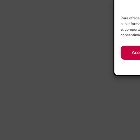
Para ofrece
a la inform
el comporta
consentimie
Ace