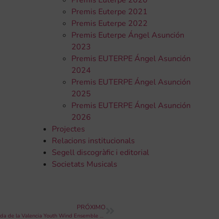
Premis Euterpe 2020
Premis Euterpe 2021
Premis Euterpe 2022
Premis Euterpe Ángel Asunción
2023
Premis EUTERPE Ángel Asunción
2024
Premis EUTERPE Ángel Asunción
2025
Premis EUTERPE Ángel Asunción
2026
Projectes
Relacions institucionals
Segell discogràfic i editorial
Societats Musicals
PRÓXIMO
La directora italiana Sara Maganzini inaugura la segona temporada de la Valencia Youth Wind Ensemble a la Pobla de Farnals