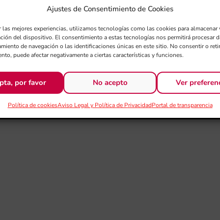
Ajustes de Consentimiento de Cookies
r las mejores experiencias, utilizamos tecnologías como las cookies para almacenar 
ación del dispositivo. El consentimiento a estas tecnologías nos permitirá procesar
miento de navegación o las identificaciones únicas en este sitio. No consentir o retir
nto, puede afectar negativamente a ciertas características y funciones.
pta, por favor
No acepto
Ver preferen
Política de cookies
Aviso Legal y Política de Privacidad
Portal de transparencia