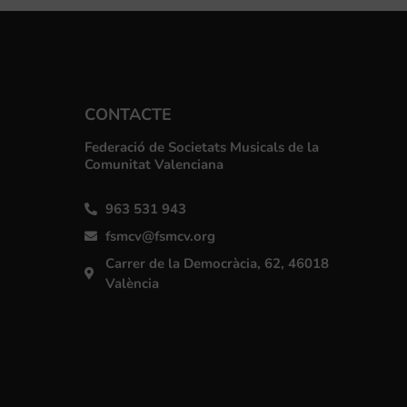
CONTACTE
Federació de Societats Musicals de la
Comunitat Valenciana
963 531 943
fsmcv@fsmcv.org
Carrer de la Democràcia, 62, 46018
València