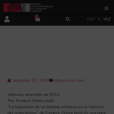
0
CST
VLC
FSMCV
Àrea de gestió
“LA LEGISLACIÓN DE LAS BANDAS
MILITARES EN LA VALENCIA DEL
OCHOCIENTOS”
Àrea educativa
Àrea Artística
Setembre 10, 2015
Música a la Llum
Actualitat
València, setembre de 2015.
Por: Frederic Oriola Velló.
“La legislación de las bandas militares en la Valencia
Tenda
del ochocientos”, de Frederic Oriola Velló és una obra