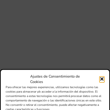
no
si
de 
Fe
Mé
80 
mú
fo
la 
am
dir
de 
Día
Gar
una
Ajustes de Consentimiento de
qu
Cookies
rec
Para ofrecer las mejores experiencias, utilizamos tecnologías como las
els
cookies para almacenar y/o acceder a la información del dispositivo. El
consentimiento a estas tecnologías nos permitirá procesar datos como el
comportamiento de navegación o las identificaciones únicas en este sitio.
No consentir o retirar el consentimiento, puede afectar negativamente a
ciertas características y funciones.