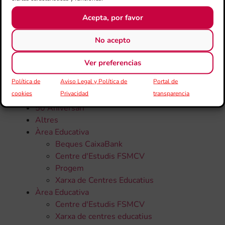
Acepta, por favor
No acepto
CATEGORÍAS
Ver preferencias
Política de
Aviso Legal y Política de
Portal de
Todas la noticias
cookies
Privacidad
transparencia
50 Aniversari
Altres
Àrea Educativa
Beques CaixaBank
Centre d'Estudis FSMCV
Progem
Xarxa de Centres Educatius
Àrea Educativa
Centre d'Estudis FSMCV
Xarxa de centres educatius