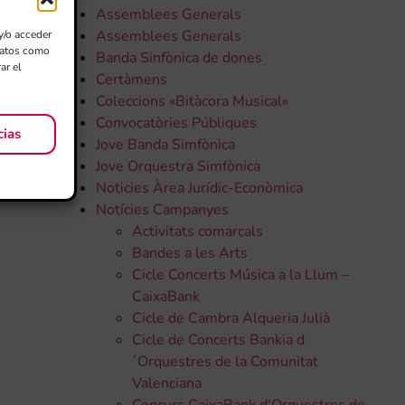
Assemblees Generals
Assemblees Generals
y/o acceder
 datos como
Banda Sinfònica de dones
ar el
Certàmens
Coleccions «Bitàcora Musical»
Convocatòries Públiques
cias
Jove Banda Simfònica
Jove Orquestra Simfònica
Noticies Àrea Jurídic-Econòmica
Notícies Campanyes
Activitats comarcals
Bandes a les Arts
Cicle Concerts Música a la Llum –
CaixaBank
Cicle de Cambra Alqueria Julià
Cicle de Concerts Bankia d
´Orquestres de la Comunitat
Valenciana