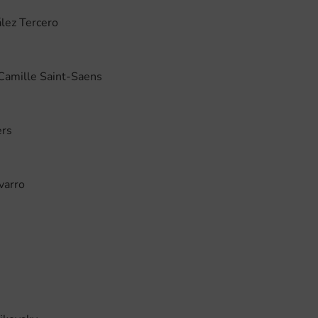
lez Tercero
amille Saint-Saens
ers
varro