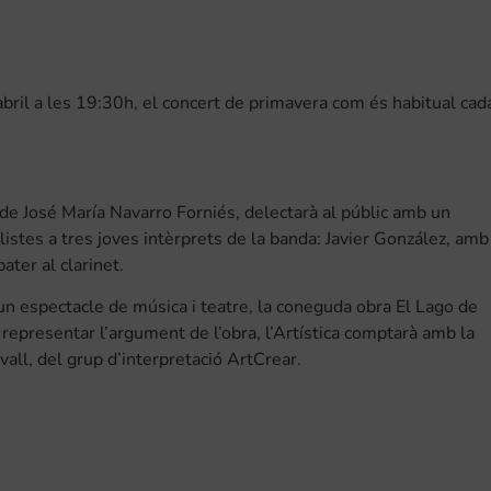
bril a les 19:30h, el concert de primavera com és habitual cad
n de José María Navarro Forniés, delectarà al públic amb un
olistes a tres joves intèrprets de la banda: Javier González, amb
ter al clarinet.
 un espectacle de música i teatre, la coneguda obra El Lago de
a representar l’argument de l’obra, l’Artística comptarà amb la
all, del grup d’interpretació ArtCrear.