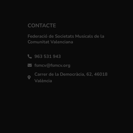
CONTACTE
Federació de Societats Musicals de la
Comunitat Valenciana
963 531 943
fsmcv@fsmcv.org
Carrer de la Democràcia, 62, 46018
València