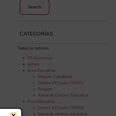
CATEGORÍAS
Todas la noticias
50 Aniversari
Altres
Àrea Educativa
Beques CaixaBank
Centre d'Estudis FSMCV
Progem
Xarxa de Centres Educatius
Àrea Educativa
Centre d'Estudis FSMCV
Xarxa de centres educatius