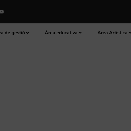
a de gestió
Àrea educativa
Àrea Artística
A CELEBRA EL SEU CONCERT DE