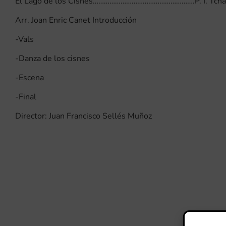
El Lago de los Cisnes……………………………………………….P. I. Tcha
Arr. Joan Enric Canet Introducción
-Vals
-Danza de los cisnes
-Escena
-Final
Director: Juan Francisco Sellés Muñoz