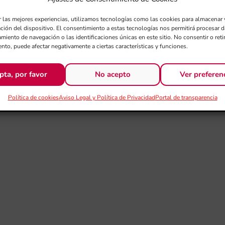
r las mejores experiencias, utilizamos tecnologías como las cookies para almacenar 
ación del dispositivo. El consentimiento a estas tecnologías nos permitirá procesar
miento de navegación o las identificaciones únicas en este sitio. No consentir o retir
nto, puede afectar negativamente a ciertas características y funciones.
pta, por favor
No acepto
Ver preferen
Política de cookies
Aviso Legal y Política de Privacidad
Portal de transparencia