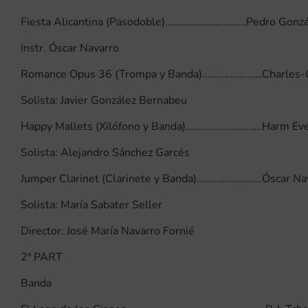
Fiesta Alicantina (Pasodoble)…………………………..Pedro Gonzá
Instr. Óscar Navarro
Romance Opus 36 (Trompa y Banda)……………………Charles-C
Solista: Javier González Bernabeu
Happy Mallets (Xilófono y Banda)………….……………..Harm Ev
Solista: Alejandro Sánchez Garcés
Jumper Clarinet (Clarinete y Banda)………………….….Óscar Na
Solista: María Sabater Seller
Director: José María Navarro Fornié
2ª PART
Banda