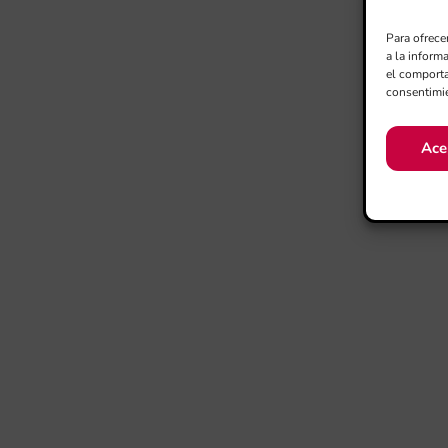
Para ofrece
a la inform
el comporta
consentimie
Ace