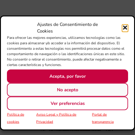
IVC
ma
un
pu
Ajustes de Consentimiento de
adi
Cookies
pa
Para ofrecer las mejores experiencias, utilizamos tecnologías como las
est
cookies para almacenar y/o acceder a la información del dispositivo. El
de
consentimiento a estas tecnologías nos permitirá procesar datos como el
loc
comportamiento de navegación o las identificaciones únicas en este sitio.
afe
No consentir o retirar el consentimiento, puede afectar negativamente a
ciertas características y funciones.
por
Acepta, por favor
III
Au
de
No acepto
Juv
“L
Ver preferencias
Sa
Ta
Política de
Aviso Legal y Política de
Portal de
la 
LL
cookies
Privacidad
transparencia
DE
CE