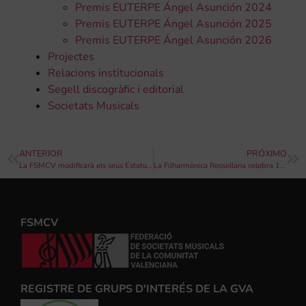
Premis EUTERPE Ángel Asunción 2024
Premis EUTERPE Ángel Asunción 2025
Premis EUTERPE Ángel Asunción 2026
Projectes
Relacions institucionals
Segell discogràfic i editorial
Societats Musicals
ANTERIOR
PRÓXIMO
La FSMCV modificarà els seus Estatuts per fomentar la igualtat entre homes i dones en l’àmbit musical
La Filharmònica Rossellana celebra 100 anys amb un mes d’abril carregat d’activitats
FSMCV
REGISTRE DE GRUPS D'INTERÉS DE LA GVA