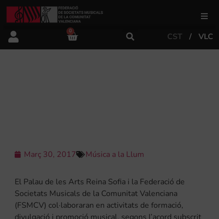
0
CST
VLC
FSMCV
Àrea de gestió
LES ARTS I LA FSMCV COL·LABOREN
EN ACTIVITATS DE FORMACIÓ,
DIVULGACIÓ I PROMOCIÓ MUSICAL
Àrea educativa
Àrea Artística
Març 30, 2017
Música a la Llum
Actualitat
El Palau de les Arts Reina Sofia i la Federació de
Societats Musicals de la Comunitat Valenciana
(FSMCV) col·laboraran en activitats de formació,
Tenda
divulgació i promoció musical, segons l’acord subscrit