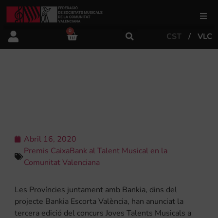
0
CST
VLC
FSMCV
Àrea de gestió
III CONCURS JOVES TALENTS
MUSICALS A ESCENA
Àrea educativa
Àrea Artística
Abril 16, 2020
Premis CaixaBank al Talent Musical en la
Comunitat Valenciana
Actualitat
Les Províncies juntament amb Bankia, dins del
projecte Bankia Escorta València, han anunciat la
Tenda
tercera edició del concurs Joves Talents Musicals a