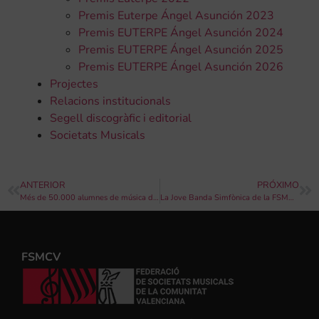
Premis Euterpe Ángel Asunción 2023
Premis EUTERPE Ángel Asunción 2024
Premis EUTERPE Ángel Asunción 2025
Premis EUTERPE Ángel Asunción 2026
Projectes
Relacions institucionals
Segell discogràfic i editorial
Societats Musicals
ANTERIOR
PRÓXIMO
Més de 50.000 alumnes de música de la Comunitat Valenciana continuen les seues classes de manera online
La Jove Banda Simfònica de la FSMCV selecciona la seua plantilla per a 2020
FSMCV