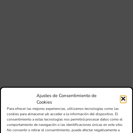
si
de 
Fe
Mé
80 
mú
fo
la 
am
dir
de 
Día
Gar
una
qu
rec
Ajustes de Consentimiento de
els
Cookies
Para ofrecer las mejores experiencias, utilizamos tecnologías como las
Co
cookies para almacenar y/o acceder a la información del dispositivo. El
de
consentimiento a estas tecnologías nos permitirá procesar datos como el
su
comportamiento de navegación o las identificaciones únicas en este sitio.
de
No consentir o retirar el consentimiento, puede afectar negativamente a