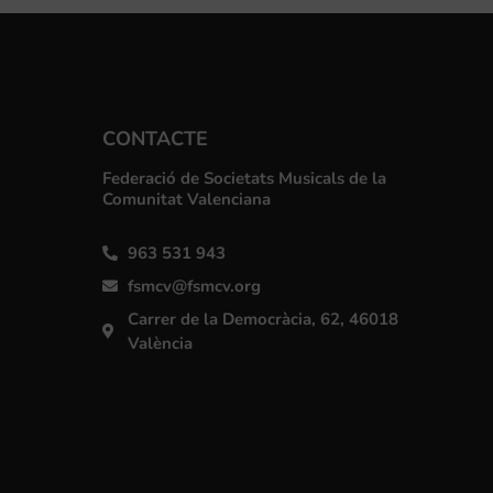
CONTACTE
Federació de Societats Musicals de la
Comunitat Valenciana
963 531 943
fsmcv@fsmcv.org
Carrer de la Democràcia, 62, 46018
València