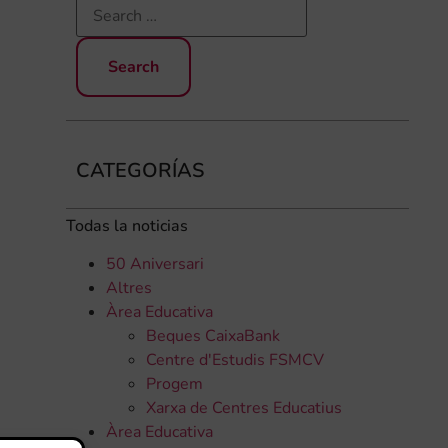
CATEGORÍAS
Todas la noticias
50 Aniversari
Altres
.
Àrea Educativa
Beques CaixaBank
Centre d'Estudis FSMCV
Progem
Xarxa de Centres Educatius
Àrea Educativa