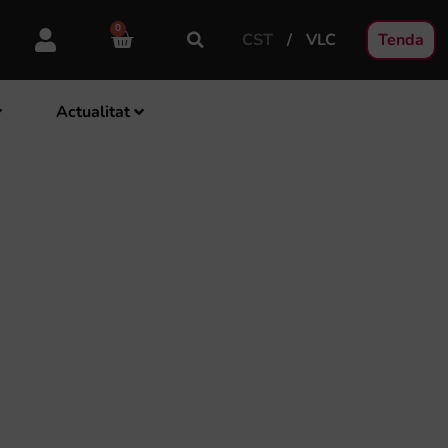
0
CST
VLC
Tenda
Actualitat
DA EDICIÓN DE LOS
D VALENCIANA’[:]