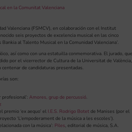
cal en la Comunitat Valenciana
d Valenciana (FSMCV), en colaboración con el Institut
onocido seis proyectos de excelencia musical en las cinco
s Bankia al Talento Musical en la Comunidad Valenciana’.
co, así como con una estatuilla conmemorativa. El jurado, qu
do por el vicerrector de Cultura de la Universitat de València,
n centenar de candidaturas presentadas.
rías son:
 profesional’:
Amores, grup de percussió
.
z
el premio ‘ex aequo’
el
I.E.S. Rodrigo Botet
de Manises (por el
proyecto ‘L’empoderament de la música a les escoles’).
elacionada con la música’:
Piles
, editorial de música, S.A.