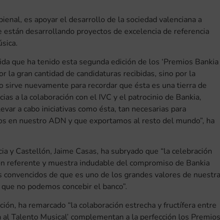
bienal, es apoyar el desarrollo de la sociedad valenciana a
e están desarrollando proyectos de excelencia de referencia
úsica.
a que ha tenido esta segunda edición de los ‘Premios Bankia
r la gran cantidad de candidaturas recibidas, sino por la
to sirve nuevamente para recordar que ésta es una tierra de
s a la colaboración con el IVC y el patrocinio de Bankia,
var a cabo iniciativas como ésta, tan necesarias para
mos en nuestro ADN y que exportamos al resto del mundo”, ha
ncia y Castellón, Jaime Casas, ha subryado que “la celebración
on referente y muestra indudable del compromiso de Bankia
 convencidos de que es uno de los grandes valores de nuestr
s que no podemos concebir el banco”.
ión, ha remarcado “la colaboración estrecha y fructífera entre
a al Talento Musical’ complementan a la perfección los Premio