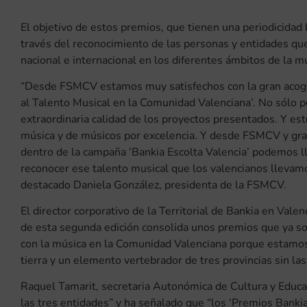
El objetivo de estos premios, que tienen una periodicidad 
través del reconocimiento de las personas y entidades qu
nacional e internacional en los diferentes ámbitos de la m
“Desde FSMCV estamos muy satisfechos con la gran acogid
al Talento Musical en la Comunidad Valenciana’. No sólo po
extraordinaria calidad de los proyectos presentados. Y es
música y de músicos por excelencia. Y desde FSMCV y gracia
dentro de la campaña ‘Bankia Escolta Valencia’ podemos lle
reconocer ese talento musical que los valencianos lleva
destacado Daniela González, presidenta de la FSMCV.
El director corporativo de la Territorial de Bankia en Vale
de esta segunda edición consolida unos premios que ya s
con la música en la Comunidad Valenciana porque estamos
tierra y un elemento vertebrador de tres provincias sin la
Raquel Tamarit, secretaria Autonómica de Cultura y Educac
las tres entidades” y ha señalado que “los ‘Premios Banki