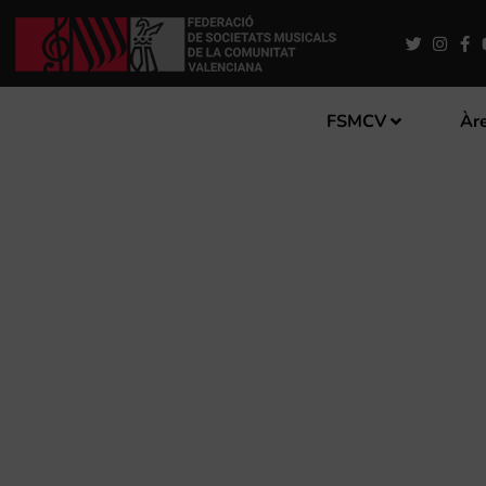
FSMCV
Àre
[:ES]LA FSMCV ENTREGA 
‘PREMIOS BANKIA AL TAL