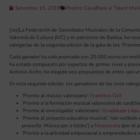
Setembre 15, 2019
Premis CaixaBank al Talent Musi
[:es]
La Federación de Sociedades Musicales de la Comunida
Valencià de Cultura (IVC) y el patrocinio de Bankia, ha rec
categorías de la segunda edición de la gala de los ‘Premio
Cada ganador ha sido premiado con 20.000 euros en metáli
ha estado compuesto por expertos de primer nivel y presidi
Antonio Ariño, ha elegido seis propuestas de entre casi u
En esta segunda edición, los ganadores de las cinco catego
‘Premio al músico valenciano’:
Francisco Coll
‘Premio a la formación musical valenciana de carácter
‘Premio al investigador valenciano’:
Guadalupe Lópe
‘Premio al proyecto educativo musical’: han recibido 
proyecto ‘Música per a tot/es’) y
Musiescola
(por el 
‘Premio a la actividad empresarial o emprendedora r