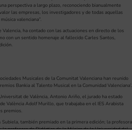
una perspectiva a largo plazo, reconociendo bianualmente
valor las empresas, los investigadores y de todas aquellas
 música valenciana”.
 Valencia, ha contado con las actuaciones en directo de los
mo con un sentido homenaje al fallecido Carles Santos,
dición.
e Sociedades Musicales de la Comunitat Valenciana han reunido
‘Premios Bankia al Talento Musical en la Comunidad Valenciana’
 Universitat de València, Antonio Ariño, el jurado ha estado
de València Adolf Murillo, que trabajaba en el IES Arabista
os premios.
 Subiela, también premiado en la primera edición; la profesora
 la profesora de Didáctica de la Música de la Universidad del