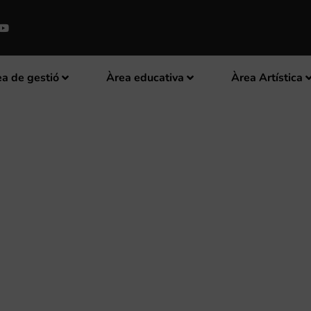
a de gestió
Àrea educativa
Àrea Artística
SEIS GALARDONES EN LA SEGUN
ENTO MUSICAL EN LA COMUNIDA