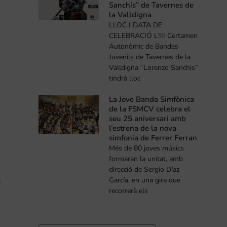
Sanchís” de Tavernes de
la Valldigna
LLOC I DATA DE
CELEBRACIÓ L’III Certamen
Autonòmic de Bandes
Juvenils de Tavernes de la
Valldigna “Lorenzo Sanchis”
tindrà lloc
La Jove Banda Simfònica
de la FSMCV celebra el
seu 25 aniversari amb
l’estrena de la nova
simfonia de Ferrer Ferran
Més de 80 joves músics
formaran la unitat, amb
direcció de Sergio Díaz
a
García, en una gira que
recorrerà els
s