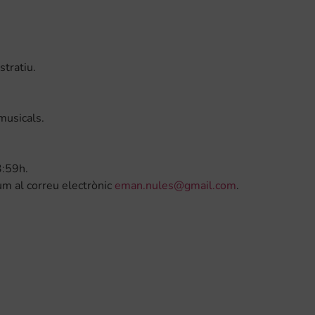
stratiu.
musicals.
3:59h.
um al correu electrònic
eman.nules@gmail.com
.