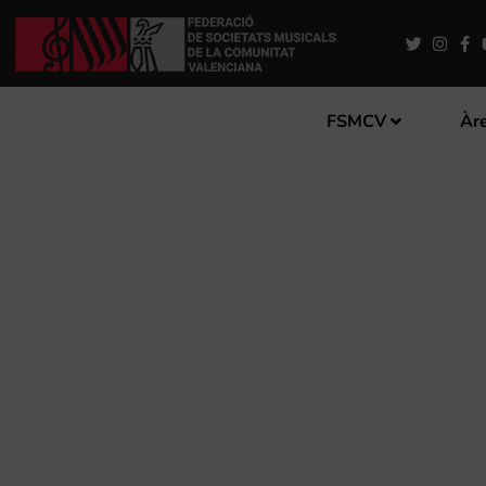
FSMCV
Àre
L’ESCOLA DE MÚSICA ART
PER A INCORPORAR-SE A 