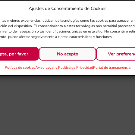
Ajustes de Consentimiento de Cookies
r las mejores experiencias, utilizamos tecnologías como las cookies para almacenar 
ación del dispositivo. El consentimiento a estas tecnologías nos permitirá procesar
miento de navegación o las identificaciones únicas en este sitio. No consentir o retir
nto, puede afectar negativamente a ciertas características y funciones.
pta, por favor
No acepto
Ver preferen
Política de cookies
Aviso Legal y Política de Privacidad
Portal de transparencia