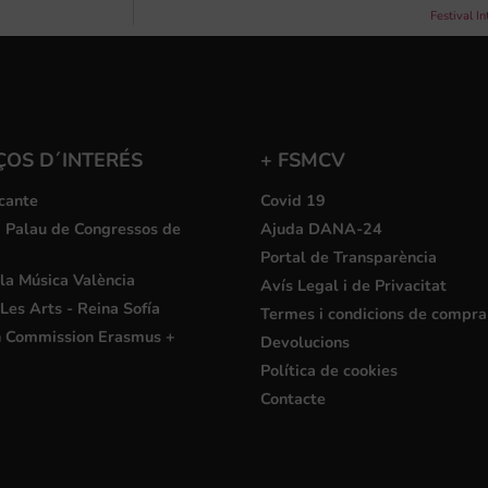
Festival I
ÇOS D´INTERÉS
+ FSMCV
cante
Covid 19
i Palau de Congressos de
Ajuda DANA-24
Portal de Transparència
la Música València
Avís Legal i de Privacitat
Les Arts - Reina Sofía
Termes i condicions de compra
 Commission Erasmus +
Devolucions
Política de cookies
Contacte