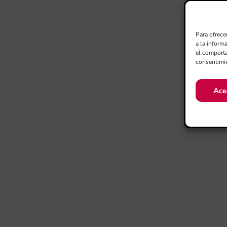
Para ofrece
a la inform
el comporta
consentimie
Ace