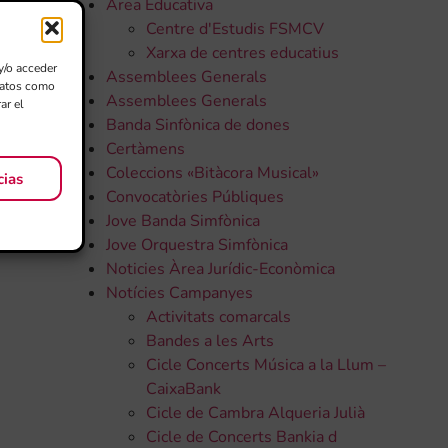
Àrea Educativa
Centre d'Estudis FSMCV
Xarxa de centres educatius
y/o acceder
Assemblees Generals
 datos como
Assemblees Generals
ar el
Banda Sinfònica de dones
Certàmens
Coleccions «Bitàcora Musical»
cias
Convocatòries Públiques
Jove Banda Simfònica
Jove Orquestra Simfònica
Noticies Àrea Jurídic-Econòmica
Notícies Campanyes
Activitats comarcals
Bandes a les Arts
Cicle Concerts Música a la Llum –
CaixaBank
Cicle de Cambra Alqueria Julià
Cicle de Concerts Bankia d