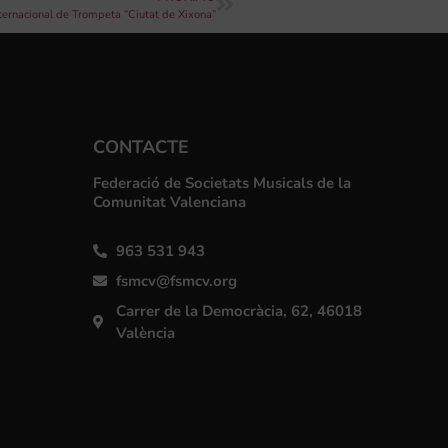
nternacional de Trompeta “Ciutat de Xixona”
CONTACTE
Federació de Societats Musicals de la
Comunitat Valenciana
963 531 943
fsmcv@fsmcv.org
Carrer de la Democràcia, 62, 46018
València