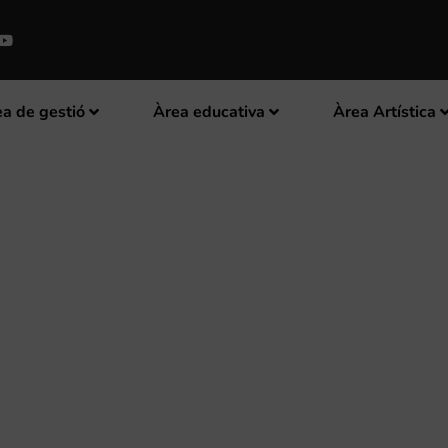
a de gestió
Àrea educativa
Àrea Artística
ÍSTICA NULENSE BUSCA PERSO
SETEMBRE DE 2020.