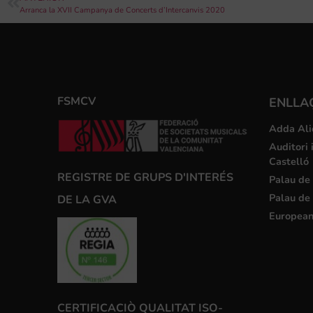
Arranca la XVII Campanya de Concerts d’Intercanvis 2020
FSMCV
ENLLA
Adda Ali
Auditori 
Castelló
REGISTRE DE GRUPS D'INTERÉS
Palau de 
Palau de 
DE LA GVA
European
CERTIFICACIÒ QUALITAT ISO-