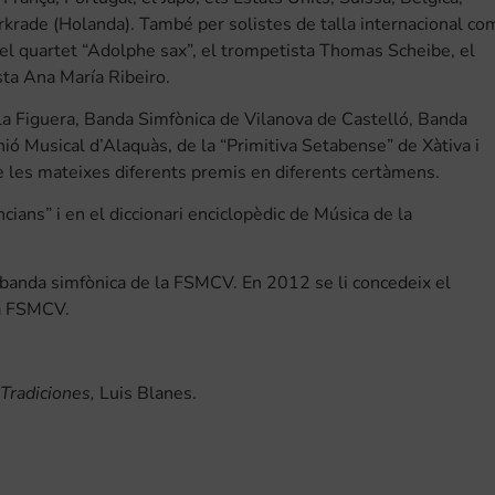
rkrade (Holanda). També per solistes de talla internacional co
el quartet “Adolphe sax”, el trompetista Thomas Scheibe, el
ista Ana María Ribeiro.
 la Figuera, Banda Simfònica de Vilanova de Castelló, Banda
ió Musical d’Alaquàs, de la “Primitiva Setabense” de Xàtiva i
de les mateixes diferents premis en diferents certàmens.
cians” i en el diccionari enciclopèdic de Música de la
banda simfònica de la FSMCV. En 2012 se li concedeix el
la FSMCV.
I. Tradiciones,
Luis Blanes.