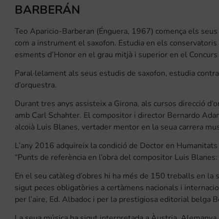
BARBERÁN
Teo Aparicio-Barberan (Énguera, 1967) comença els seus e
com a instrument el saxofon. Estudia en els conservatoris 
esments d’Honor en el grau mitjà i superior en el Concurs 
Paral·lelament als seus estudis de saxofon, estudia contrab
d’orquestra.
Durant tres anys assisteix a Girona, als cursos direcció 
amb Carl Schahter. El compositor i director Bernardo Ada
alcoià Luis Blanes, vertader mentor en la seua carrera mus
L’any 2016 adquireix la condició de Doctor en Humanitats 
“Punts de referència en l’obra del compositor Luis Blanes: 
En el seu catàleg d’obres hi ha més de 150 treballs en la
sigut peces obligatòries a certàmens nacionals i internaci
per l’aire, Ed. Albadoc i per la prestigiosa editorial belga B
La seua música ha sigut interpretada a Àustria, Alemanya, F