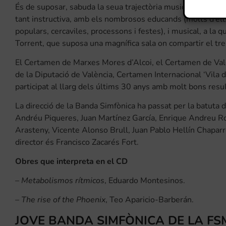
És de suposar, sabuda la seua trajectòria musical, que dur
tant instructiva, amb els nombrosos educands (molts d’ells
populars, cercaviles, processons i festes), i musical, a la q
Torrent, que suposa una magnífica sala on compartir el treb
El Certamen de Marxes Mores d’Alcoi, el Certamen de Va
de la Diputació de València, Certamen Internacional ‘Vila 
participat al llarg dels últims 30 anys amb molt bons resu
La direcció de la Banda Simfònica ha passat per la batuta
Andréu Piqueres, Juan Martínez García, Enrique Andreu 
Arasteny, Vicente Alonso Brull, Juan Pablo Hellín Chaparro
director és Francisco Zacarés Fort.
Obres que interpreta en el CD
– Metabolismos rítmicos
, Eduardo Montesinos.
– The rise of the Phoenix
, Teo Aparicio-Barberán.
JOVE BANDA SIMFÒNICA DE LA FSM