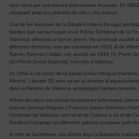
seus inicis per una mestra amb nocions musicals. En 1882 
comptant amb una plantilla de vint-i-cinc músics.
Una de les missions de la Banda d’Alberic ha sigut partic
bandes que van participar en el Primer Certamen de la Fira
València), obtenint un tercer premi. Ha continuat acudint 
diferents directors, com per exemple en 1931 al de Valènc
Ramón Ramirez Caldés, van assistir en 1941 (1r Premi Sec
(2n Premi Secció Especial), tots ells a València.
En 1956 es fa càrrec de la Banda Emilio Mínguez Martínez, v
Mestre”, i durant 25 anys va ser el director d’aquesta ban
dels certàmens de València, aconseguint sempre primers i
Altres directors van portar la batuta en la formació, com 
Gorrea, German Nogués o Francesc Xavier Martínez i Martíne
Certamen de València, com en el de Cullera, o en el de Ca
Banda a l’estranger en diferents païssos europeus com Hola
A més de Certàmens, els últims anys la Banda ha realitzat