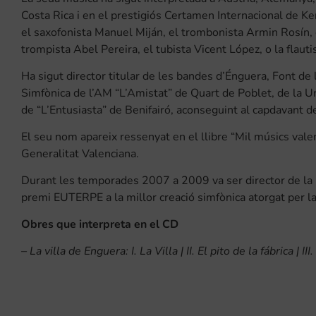
Costa Rica i en el prestigiós Certamen Internacional de Ke
el saxofonista Manuel Miján, el trombonista Armin Rosín, 
trompista Abel Pereira, el tubista Vicent López, o la flaut
Ha sigut director titular de les bandes d’Énguera, Font de
Simfònica de l’AM “L’Amistat” de Quart de Poblet, de la Un
de “L’Entusiasta” de Benifairó, aconseguint al capdavant 
El seu nom apareix ressenyat en el llibre “Mil músics valen
Generalitat Valenciana.
Durant les temporades 2007 a 2009 va ser director de la 
premi EUTERPE a la millor creació simfònica atorgat per 
Obres que interpreta en el CD
–
La villa de Enguera: I. La Villa | II. El pito de la fábrica | II