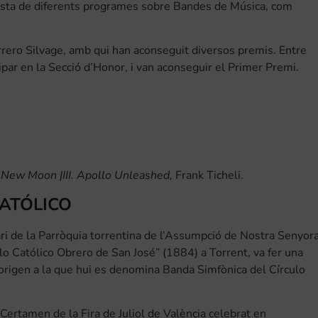
onista de diferents programes sobre Bandes de Música, com
rero Silvage, amb qui han aconseguit diversos premis. Entre
ipar en la Secció d’Honor, i van aconseguir el Primer Premi.
 a New Moon |III. Apollo Unleashed,
Frank Ticheli.
CATÓLICO
i de la Parròquia torrentina de l’Assumpció de Nostra Senyor
ulo Católico Obrero de San José” (1884) a Torrent, va fer una
origen a la que hui es denomina Banda Simfònica del Círculo
Certamen de la Fira de Juliol de València celebrat en