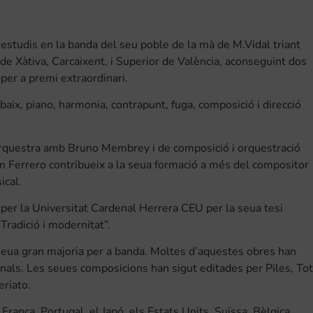
studis en la banda del seu poble de la mà de M.Vidal triant
de Xàtiva, Carcaixent, i Superior de València, aconseguint dos
per a premi extraordinari.
aix, piano, harmonia, contrapunt, fuga, composició i direcció
d’orquestra amb Bruno Membrey i de composició i orquestració
m Ferrero contribueix a la seua formació a més del compositor
ical.
per la Universitat Cardenal Herrera CEU per la seua tesi
Tradició i modernitat”.
 seua gran majoria per a banda. Moltes d’aquestes obres han
onals. Les seues composicions han sigut editades per Piles, Tot
eriato.
rança, Portugal, el Japó, els Estats Units, Suïssa, Bèlgica,