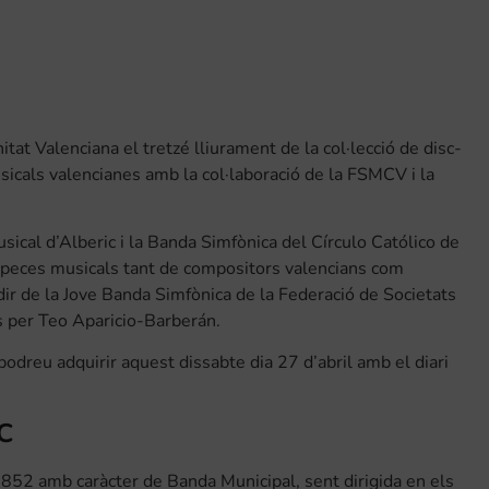
tat Valenciana el tretzé lliurament de la col·lecció de disc-
sicals valencianes amb la col·laboració de la FSMCV i la
ical d’Alberic i la Banda Simfònica del Círculo Católico de
s peces musicals tant de compositors valencians com
r de la Jove Banda Simfònica de la Federació de Societats
s per Teo Aparicio-Barberán.
odreu adquirir aquest dissabte dia 27 d’abril amb el diari
C
1852 amb caràcter de Banda Municipal, sent dirigida en els