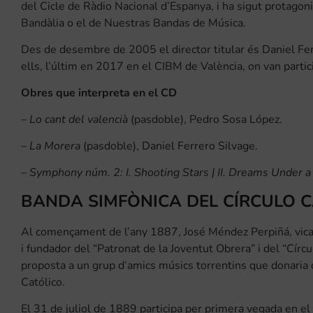
del Cicle de Ràdio Nacional d’Espanya, i ha sigut protag
Bandàlia o el de Nuestras Bandas de Música.
Des de desembre de 2005 el director titular és Daniel Fer
ells, l’últim en 2017 en el CIBM de València, on van partic
Obres que interpreta en el CD
– Lo cant del valencià
(pasdoble), Pedro Sosa López.
– La
Morera
(pasdoble), Daniel Ferrero Silvage.
– Symphony núm. 2:
I. Shooting Stars | II. Dreams Under
BANDA SIMFÒNICA DEL CÍRCULO 
Al començament de l’any 1887, José Méndez Perpiñá, vicar
i fundador del “Patronat de la Joventut Obrera” i del “Círc
proposta a un grup d’amics músics torrentins que donaria 
Católico.
El 31 de juliol de 1889 participa per primera vegada en el 