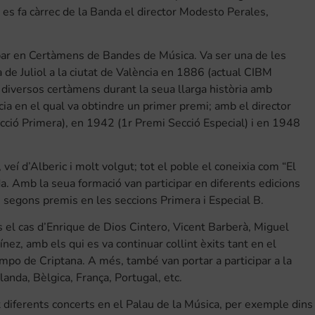
es fa càrrec de la Banda el director Modesto Perales,
ipar en Certàmens de Bandes de Música. Va ser una de les
 de Juliol a la ciutat de València en 1886 (actual CIBM
a diversos certàmens durant la seua llarga història amb
ia en el qual va obtindre un primer premi; amb el director
ció Primera), en 1942 (1r Premi Secció Especial) i en 1948
eí d’Alberic i molt volgut; tot el poble el coneixia com “El
da. Amb la seua formació van participar en diferents edicions
 segons premis en les seccions Primera i Especial B.
és el cas d’Enrique de Dios Cintero, Vicent Barberà, Miguel
z, amb els qui es va continuar collint èxits tant en el
mpo de Criptana. A més, també van portar a participar a la
nda, Bèlgica, França, Portugal, etc.
 diferents concerts en el Palau de la Música, per exemple dins