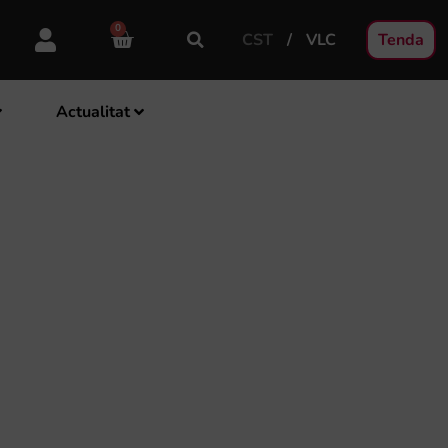
0
CST
VLC
Tenda
Actualitat
“SOCIETATS
BTE 27 D’ABRIL