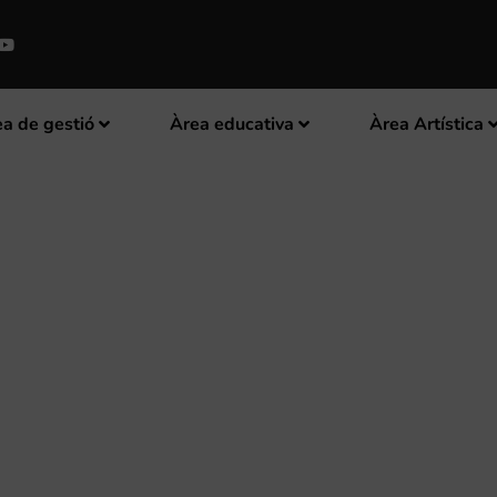
a de gestió
Àrea educativa
Àrea Artística
ISC-LLIBRE DE LA COL·LECCIÓ 
AT VALENCIANA” AQUEST DISSA
MV