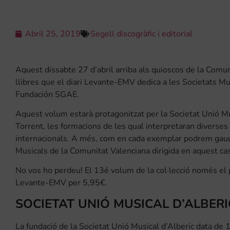
Abril 25, 2019
Segell discogràfic i editorial
Aquest dissabte 27 d’abril arriba als quioscos de la Comuni
llibres que el diari Levante-EMV dedica a les Societats Mu
Fundación SGAE.
Aquest volum estarà protagonitzat per la Societat Unió Mus
Torrent, les formacions de les qual interpretaran diverse
internacionals. A més, com en cada exemplar podrem gaudi
Musicals de la Comunitat Valenciana dirigida en aquest ca
No vos ho perdeu! El 13é volum de la col·lecció només el p
Levante-EMV per 5,95€.
SOCIETAT UNIÓ MUSICAL D’ALBERI
La fundació de la Societat Unió Musical d’Alberic data de 