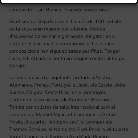
per la seua tesi “Punts de referència en l’obra del
compositor Luis Blanes: Tradició i modernitat”.
En el seu catàleg d’obres hi ha més de 150 treballs
en la seua gran majoria per a banda. Moltes
d’aquestes obres han sigut peces obligatòries a
certàmens nacionals i internacionals. Les seues
composicions han sigut editades per Piles, Tot per
l’aire, Ed. Albadoc i per la prestigiosa editorial belga
Beriato.
La seua música ha sigut interpretada a Àustria,
Alemanya, França, Portugal, el Japó, els Estats Units,
Suïssa, Bèlgica, Costa Rica i en el prestigiós
Certamen Internacional de Kerkrade (Holanda).
També per solistes de talla internacional com el
saxofonista Manuel Miján, el trombonista Armin
Rosín, el quartet “Adolphe sax”, el trompetista
Thomas Scheibe, el trompista Abel Pereira, el tubista
Vicent López, o la flautista Ana María Ribeiro.