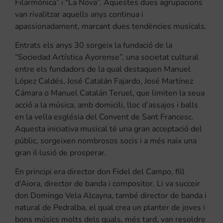
Filarmónica” i “La Nova”. Aquestes dues agrupacions
van rivalitzar aquells anys continua i
apassionadament, marcant dues tendències musicals.
Entrats els anys 30 sorgeix la fundació de la
“Sociedad Artística Ayorense”, una societat cultural
entre els fundadors de la qual destaquen Manuel
López Caldés, José Catalán Fajardo, José Martínez
Cámara o Manuel Catalán Teruel, que limiten la seua
acció a la música, amb domicili, lloc d’assajos i balls
en la vella església del Convent de Sant Francesc.
Aquesta iniciativa musical té una gran acceptació del
públic, sorgeixen nombrosos socis i a més naix una
gran il·lusió de prosperar.
En principi era director don Fidel del Campo, fill
d’Aiora, director de banda i compositor. Li va succeir
don Domingo Vela Alcayna, també director de banda i
natural de Pedralba, el qual crea un planter de joves i
bons músics molts dels quals, més tard, van resoldre