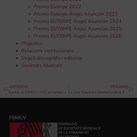
Premis Euterpe 2022
Premis Euterpe Ángel Asunción 2023
Premis EUTERPE Ángel Asunción 2024
Premis EUTERPE Ángel Asunción 2025
Premis EUTERPE Ángel Asunción 2026
Projectes
Relacions institucionals
Segell discogràfic i editorial
Societats Musicals
ANTERIOR
PRÓXIMO
Bankia, la FSMCV i l’IVC presenten el jurat de la II edició dels ‘Premis Bankia al talent musical’
La Jove Orquestra Simfònica de la FSMCV clausura la temporada 2019 amb un concert en el Palau de la Música de València
FSMCV