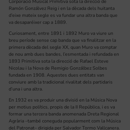
Corporació Musical Primitiva sota la direcció de
Ramón Gonzálvez Reig i en la dècada dels huitanta
d’eixe mateix segle es va fundar una altra banda que
va desaparéixer cap a 1889.
Curiosament, entre 1891 i 1892 Muro va viure un
breu període sense cap banda que va finalitzar en la
primera dècada del segle XX, quan Muro va comptar
de nou amb dues bandes, l’esmentada i refundada en
1893 Primitiva sota la direcció de Rafael Esteve
Nicolau i la Nova de Remigio Gonzálbez Solbes
fundada en 1908. Aquestes dues entitats van
conviure amb la tradicional rivalitat dels partidaris
d’una i una altra.
En 1932 es va produir una divisió en la Música Nova
per motius polítics, propis de la II República, i es va
formar una tercera banda anomenada Dreta Regional
Agrària –també coneguda popularment com la Música
del Patronat– dirigida per Salvador Tormo Vallcanera.