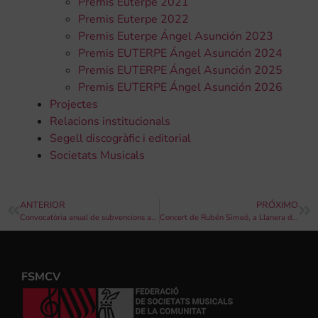
Premis Euterpe 2021
Premis Euterpe 2022
Premis Euterpe Ángel Asunción 2023
Premis EUTERPE Ángel Asunción 2024
Premis EUTERPE Ángel Asunción 2025
Premis EUTERPE Ángel Asunción 2026
Projectes
Relacions institucionals
Segell discogràfic i editorial
Societats Musicals
ANTERIOR
PRÓXIMO
Convocatòria anual de subvencions a entitats culturals – Tavernes Blanques
Concert de Rubén Simeó, a Llanera de Ranes.
FSMCV