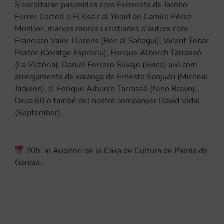
S’escoltaran pasdobles com Ferrerets de Jacobo
Ferrer Cortell o El Ksa’r al Yedid de Camilo Pérez
Monllor, marxes mores i cristianes d’autors com
Francisco Valor Llorens (Ben al Sahagui), Vicent Tobar
Pastor (Coratge Espreciu), Enrique Alborch Tarrassó
(La Victòria), Daniel Ferrero Silvaje (Sisco) així com
arrenjaments de xaranga de Ernesto Sanjuán (Micheal
Jackson), d’ Enrique Alborch Tarrassó (Nino Bravo),
Deca 60 o també del nostre companyer David Vidal
(September).
20h. al Auditori de la Casa de Cultura de Palma de
Gandia.