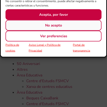
No consentir o retirar el consentimiento, puede afectar negativamente a
ciertas características y funciones.
Acepta, por favor
No acepto
Ver preferencias
CATEGORÍAS
Política de
Aviso Legal y Política de
Portal de
cookies
Privacidad
transparencia
Todas la noticias
50 Aniversari
Altres
Àrea Educativa
Centre d'Estudis FSMCV
Xarxa de centres educatius
Àrea Educativa
Beques CaixaBank
Centre d'Estudis FSMCV