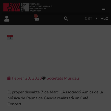
0
CST
VLC
FSMCV
Àrea de gestió
ASSOCIACIÓ AMICS DE LA
MÚSICA DE PALMA DE GANDIA –
CAFÉ CONCERT.
Àrea educativa
Àrea Artística
Febrer 28, 2020
Societats Musicals
Actualitat
El proper dissabte 7 de Març, l’Associació Amics de la
Música de Palma de Gandia realitzarà un Café
Concert.
Tenda