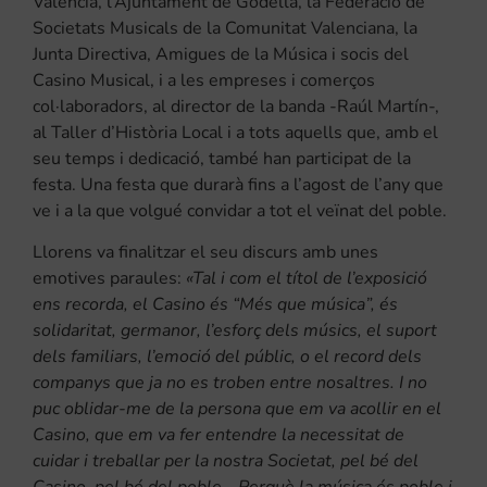
València, l’Ajuntament de Godella, la Federació de
Societats Musicals de la Comunitat Valenciana, la
Junta Directiva, Amigues de la Música i socis del
Casino Musical, i a les empreses i comerços
col·laboradors, al director de la banda -Raúl Martín-,
al Taller d’Història Local i a tots aquells que, amb el
seu temps i dedicació, també han participat de la
festa. Una festa que durarà fins a l’agost de l’any que
ve i a la que volgué convidar a tot el veïnat del poble.
Llorens va finalitzar el seu discurs amb unes
emotives paraules:
«Tal i com el títol de l’exposició
ens recorda, el Casino és “Més que música”, és
solidaritat, germanor, l’esforç dels músics, el suport
dels familiars, l’emoció del públic, o el record dels
companys que ja no es troben entre nosaltres. I no
puc oblidar-me de la persona que em va acollir en el
Casino, que em va fer entendre la necessitat de
cuidar i treballar per la nostra Societat, pel bé del
Casino, pel bé del poble… Perquè la música és poble i