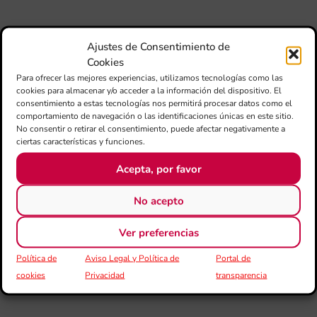
ÚLTIMAS NOTICIAS
Ajustes de Consentimiento de
Cookies
Ca
Para ofrecer las mejores experiencias, utilizamos tecnologías como las
au
cookies para almacenar y/o acceder a la información del dispositivo. El
do
consentimiento a estas tecnologías nos permitirá procesar datos como el
le
comportamiento de navegación o las identificaciones únicas en este sitio.
per
No consentir o retirar el consentimiento, puede afectar negativamente a
l’a
ciertas características y funciones.
d’e
mú
Acepta, por favor
27
eur
No acepto
cu
20
La
Ver preferencias
con
la
Política de
Aviso Legal y Política de
Portal de
jun
cookies
Privacidad
transparencia
FS
IVC
ma