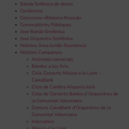
Banda Sinfònica de dones
Certàmens
Coleccions «Bitàcora Musical»
Convocatòries Públiques
Jove Banda Simfònica
Jove Orquestra Simfònica
Noticies Àrea Jurídic-Econòmica
Notícies Campanyes
Activitats comarcals
Bandes a les Arts
Cicle Concerts Música a la Llum –
CaixaBank
Cicle de Cambra Alqueria Julià
Cicle de Concerts Bankia d´Orquestres de
la Comunitat Valenciana
Concurs CaixaBank d'Orquestres de la
Comunitat Valenciana
Intercanvis
Música a la Llum