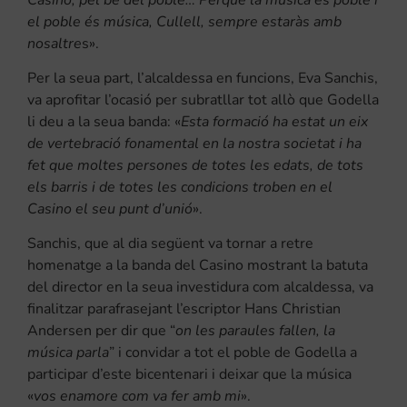
el poble és música, Cullell, sempre estaràs amb
nosaltre
s».
Per la seua part, l’alcaldessa en funcions, Eva Sanchis,
va aprofitar l’ocasió per subratllar tot allò que Godella
li deu a la seua banda: «
Esta formació ha estat un eix
de vertebració fonamental en la nostra societat i ha
fet que moltes persones de totes les edats, de tots
els barris i de totes les condicions troben en el
Casino el seu punt d’unió
».
Sanchis, que al dia següent va tornar a retre
homenatge a la banda del Casino mostrant la batuta
del director en la seua investidura com alcaldessa, va
finalitzar parafrasejant l’escriptor Hans Christian
Andersen per dir que “
on les paraules fallen, la
música parla
” i convidar a tot el poble de Godella a
participar d’este bicentenari i deixar que la música
«
vos enamore com va fer amb mi
».