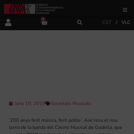
0
CST
VLC
FSMCV
Àrea de gestió
200 ANYS DE MÚSICA RESUMITS EN
UNA EXPOSICIÓ QUE MARCA L’INICI
DE LES CELEBRACIONS DEL CASINO
Àrea educativa
MUSICAL DE GODELLA
Àrea Artística
Juny 19, 2019
Societats Musicals
Actualitat
‘200 anys fent música, fent poble’. Així resa el nou
Tenda
lema de la banda del Casino Musical de Godella, que