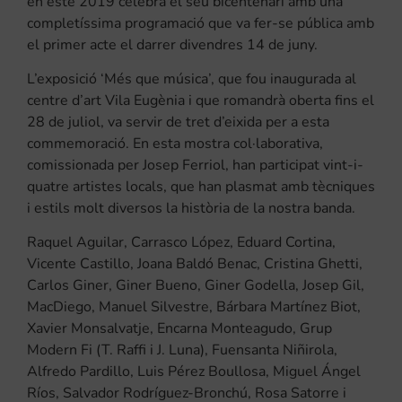
en este 2019 celebra el seu bicentenari amb una
completíssima programació que va fer-se pública amb
el primer acte el darrer divendres 14 de juny.
L’exposició ‘Més que música’, que fou inaugurada al
centre d’art Vila Eugènia i que romandrà oberta fins el
28 de juliol, va servir de tret d’eixida per a esta
commemoració. En esta mostra col·laborativa,
comissionada per Josep Ferriol, han participat vint-i-
quatre artistes locals, que han plasmat amb tècniques
i estils molt diversos la història de la nostra banda.
Raquel Aguilar, Carrasco López, Eduard Cortina,
Vicente Castillo, Joana Baldó Benac, Cristina Ghetti,
Carlos Giner, Giner Bueno, Giner Godella, Josep Gil,
MacDiego, Manuel Silvestre, Bárbara Martínez Biot,
Xavier Monsalvatje, Encarna Monteagudo, Grup
Modern Fi (T. Raffi i J. Luna), Fuensanta Niñirola,
Alfredo Pardillo, Luis Pérez Boullosa, Miguel Ángel
Ríos, Salvador Rodríguez-Bronchú, Rosa Satorre i