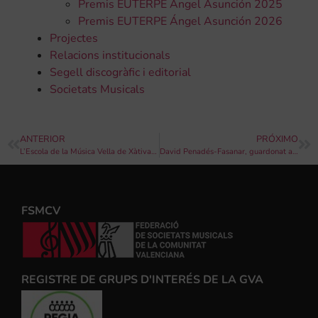
Premis EUTERPE Ángel Asunción 2025
Premis EUTERPE Ángel Asunción 2026
Projectes
Relacions institucionals
Segell discogràfic i editorial
Societats Musicals
ANTERIOR
PRÓXIMO
L’Escola de la Música Vella de Xàtiva celebra la fi del curs 2019 amb múltiples activitats
David Penadés-Fasanar, guardonat amb la Medalla de bronze en els Global Music Awards de Califòrnia per la seua obra “El Ritual del Fuego”
FSMCV
REGISTRE DE GRUPS D'INTERÉS DE LA GVA