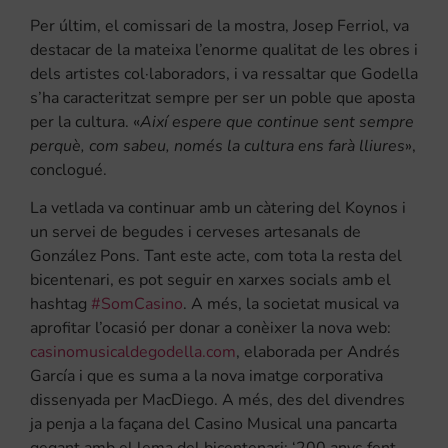
Per últim, el comissari de la mostra, Josep Ferriol, va
destacar de la mateixa l’enorme qualitat de les obres i
dels artistes col·laboradors, i va ressaltar que Godella
s’ha caracteritzat sempre per ser un poble que aposta
per la cultura. «
Així espere que continue sent sempre
perquè, com sabeu, només la cultura ens farà lliures
»,
conclogué.
La vetlada va continuar amb un càtering del Koynos i
un servei de begudes i cerveses artesanals de
González Pons. Tant este acte, com tota la resta del
bicentenari, es pot seguir en xarxes socials amb el
hashtag
#SomCasino
. A més, la societat musical va
aprofitar l’ocasió per donar a conèixer la nova web:
casinomusicaldegodella.com
, elaborada per Andrés
García i que es suma a la nova imatge corporativa
dissenyada per MacDiego. A més, des del divendres
ja penja a la façana del Casino Musical una pancarta
gegant amb el lema del bicentenari: ‘200 anys fent