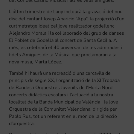
del Cor del Casino Musical i altres veus amigues.
L’últim trimestre de l’any inclourà la gravació del nou
disc del cantant Josep Aparicio “Apa”, la projecció d’un
curtmetratge ideat pel jove realitzador godellenc
Alejandro Morala i la col·laboració del grup de danses
El Poblet de Godella al concert de Santa Cecilia. A
més, es celebrarà el 40 aniversari de les admirades i
fidels Amigues de la Música, que proclamaran a la
nova musa, Marta López.
També hi haurà una recreació d’una cercavila de
principis de segle XX, l’organització de la XI Trobada
de Bandes i Orquestres Juvenils de l’Horta Nord,
concerts didàctics escolars i l’actuació a la nostra
localitat de la Banda Municipal de València i la Jove
Orquestra de la Comunitat Valenciana, dirigida per
Pablo Rus, tot un referent en el món de la direcció
d’orquestra.