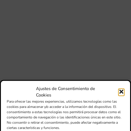
si
de 
Fe
Mé
80 
mú
fo
la 
am
dir
de 
Día
Gar
una
qu
Ajustes de Consentimiento de
rec
Cookies
els
Para ofrecer las mejores experiencias, utilizamos tecnologías como las
cookies para almacenar y/o acceder a la información del dispositivo. El
consentimiento a estas tecnologías nos permitirá procesar datos como el
comportamiento de navegación o las identificaciones únicas en este sitio.
No consentir o retirar el consentimiento, puede afectar negativamente a
ciertas características y funciones.