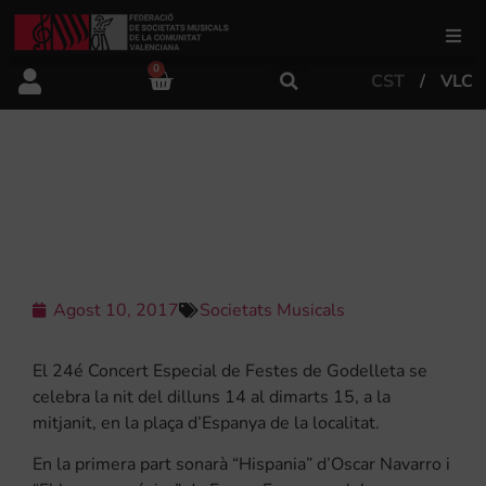
0
CST
VLC
FSMCV
Àrea de gestió
24É CONCERT ESPECIAL DE FESTES
DE GODELLETA
Àrea educativa
Àrea Artística
Agost 10, 2017
Societats Musicals
El 24é Concert Especial de Festes de Godelleta se
Actualitat
celebra la nit del dilluns 14 al dimarts 15, a la
mitjanit, en la plaça d’Espanya de la localitat.
Tenda
En la primera part sonarà “Hispania” d’Oscar Navarro i