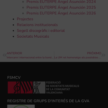
Premis EUTERPE Ángel Asunción 2024
Premis EUTERPE Ángel Asunción 2025
Premis EUTERPE Ángel Asunción 2026
Projectes
Relacions institucionals
Segell discogràfic i editorial
Societats Musicals
ANTERIOR
PRÓXIMO
Intercanvi internacional entre la banda CWU de Dublín i “La Lira” de Titaguas
La UM ret homenatge als pasdobles de l’últim segle en el concert de l’Assumpció de la Mare de Déu
FSMCV
REGISTRE DE GRUPS D'INTERÉS DE LA GVA