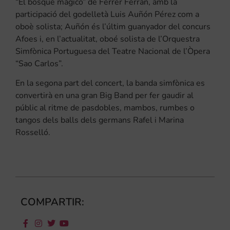
“El bosque mágico” de Ferrer Ferran, amb la
participació del godelletà Luis Auñón Pérez com a
oboè solista; Auñón és l’últim guanyador del concurs
Afoes i, en l’actualitat, oboé solista de l’Orquestra
Simfònica Portuguesa del Teatre Nacional de l’Òpera
“Sao Carlos”.
En la segona part del concert, la banda simfònica es
convertirà en una gran Big Band per fer gaudir al
públic al ritme de pasdobles, mambos, rumbes o
tangos dels balls dels germans Rafel i Marina
Rosselló.
COMPARTIR: