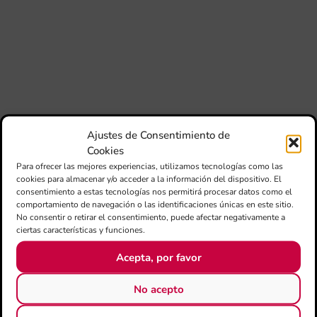
Día
Gar
una
qu
rec
els
Ajustes de Consentimiento de
Cookies
Para ofrecer las mejores experiencias, utilizamos tecnologías como las
cookies para almacenar y/o acceder a la información del dispositivo. El
consentimiento a estas tecnologías nos permitirá procesar datos como el
comportamiento de navegación o las identificaciones únicas en este sitio.
No consentir o retirar el consentimiento, puede afectar negativamente a
CATEGORÍAS
ciertas características y funciones.
Acepta, por favor
Todas la noticias
No acepto
50 Aniversari
Altres