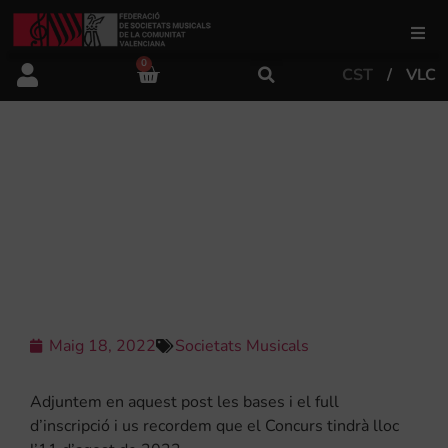
0
CST
VLC
FSMCV
Àrea de gestió
AMPLIACIÓ DEL TERMINI
D’INSCRIPCIÓ PER A L’II CONCURS
NACIONAL DE COMPOSICIÓ DE
Àrea educativa
PASDOBLES “VILLA DE AYORA”
Àrea Artística
Maig 18, 2022
Societats Musicals
Actualitat
Adjuntem en aquest post les bases i el full
Tenda
d’inscripció i us recordem que el Concurs tindrà lloc