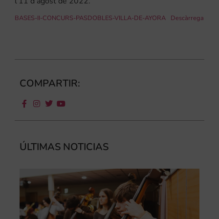
l’11 d’agost de 2022.
BASES-II-CONCURS-PASDOBLES-VILLA-DE-AYORA
Descàrrega
COMPARTIR:
ÚLTIMAS NOTICIAS
Ca
au
do
le
per
l’a