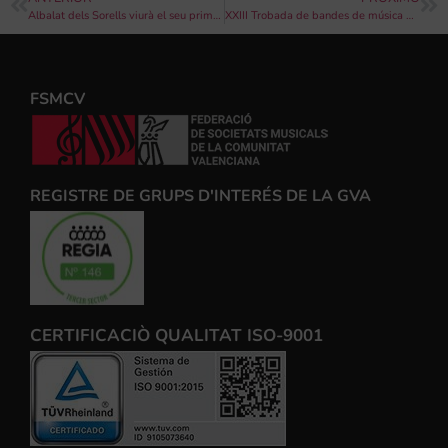
Albalat dels Sorells viurà el seu primer concurs de composició musical amb premis de fins 2000 euros
XXIII Trobada de bandes de música de l’Alt Palància a Segorbe el dissabte 28 de maig a les 17.30 Hores
FSMCV
REGISTRE DE GRUPS D'INTERÉS DE LA GVA
CERTIFICACIÒ QUALITAT ISO-9001