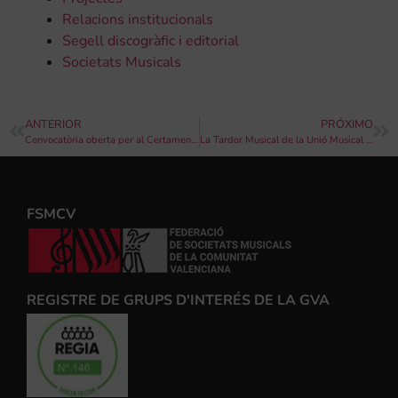
Relacions institucionals
Segell discogràfic i editorial
Societats Musicals
ANTERIOR
PRÓXIMO
Convocatòria oberta per al Certamen de Bandes de Música de la Diputació de València 2018
La Tardor Musical de la Unió Musical de Villar continua aquest dissabte amb un recital de piano a la Cava de Cellers El Villar
FSMCV
REGISTRE DE GRUPS D'INTERÉS DE LA GVA