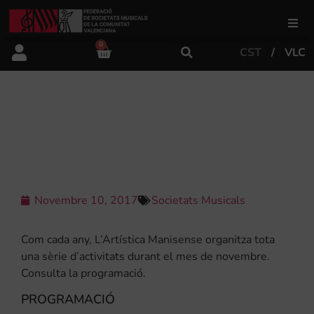
0
CST
VLC
FSMCV
Àrea de gestió
L’ARTÍSTICA MANISENSE CELEBRA
SANTA CECÍLIA 2017
Àrea educativa
Àrea Artística
Novembre 10, 2017
Societats Musicals
Com cada any, L’Artística Manisense organitza tota
Actualitat
una sèrie d’activitats durant el mes de novembre.
Consulta la programació.
Tenda
PROGRAMACIÓ