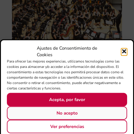
de 
FS
ce
el 
ani
am
l’e
de 
no
Ajustes de Consentimiento de
si
Cookies
de 
Para ofrecer las mejores experiencias, utilizamos tecnologías como las
Fe
cookies para almacenar y/o acceder a la información del dispositivo. El
Mé
consentimiento a estas tecnologías nos permitirá procesar datos como el
80 
comportamiento de navegación o las identificaciones únicas en este sitio.
mú
No consentir o retirar el consentimiento, puede afectar negativamente a
ciertas características y funciones.
fo
la 
Acepta, por favor
am
dir
No acepto
de 
Día
Ver preferencias
Gar
una