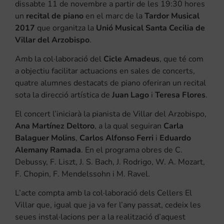
dissabte 11 de novembre a partir de les 19:30 hores
un
recital de piano
en el marc de la
Tardor Musical
2017
que organitza la
Unió Musical Santa Cecilia de
Villar del Arzobispo
.
Amb la col·laboració del
Cicle Amadeus
, que té com
a objectiu facilitar actuacions en sales de concerts,
quatre alumnes destacats de piano oferiran un recital
sota la direcció artística de
Juan Lago
i
Teresa Flores
.
El concert l’iniciarà la pianista de Villar del Arzobispo,
Ana Martínez Deltoro
, a la qual seguiran
Carla
Balaguer Molins
,
Carlos Alfonso Ferri
i
Eduardo
Alemany Ramada
. En el programa obres de C.
Debussy, F. Liszt, J. S. Bach, J. Rodrigo, W. A. Mozart,
F. Chopin, F. Mendelssohn i M. Ravel.
L’acte compta amb la col·laboració dels Cellers El
Villar que, igual que ja va fer l’any passat, cedeix les
seues instal·lacions per a la realització d’aquest