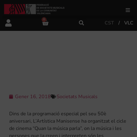
0
CST
VLC
FSMCV
Àrea de gestió
L’ARTÍSTICA MANISENSE
ORGANITZA UN CICLE SOBRE
MÚSICA I CINEMA
Àrea educativa
Àrea Artística
Gener 16, 2018
Societats Musicals
Actualitat
Dins de la programació especial pel seu 50è
aniversari, L’Artística Manisense ha organitzat el cicle
de cinema “Quan la música parla”, on la música i les
Tenda
persones que la creen i interpreten són les