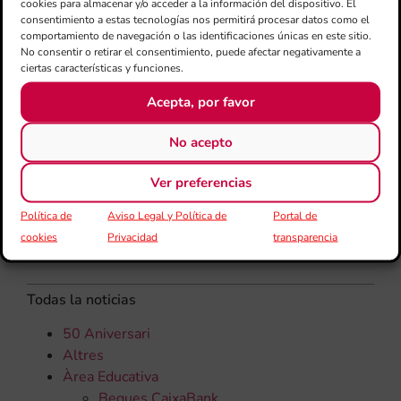
cookies para almacenar y/o acceder a la información del dispositivo. El
una
consentimiento a estas tecnologías nos permitirá procesar datos como el
qu
comportamiento de navegación o las identificaciones únicas en este sitio.
rec
No consentir o retirar el consentimiento, puede afectar negativamente a
els
ciertas características y funciones.
Acepta, por favor
No acepto
Ver preferencias
Política de
Aviso Legal y Política de
Portal de
cookies
Privacidad
transparencia
CATEGORÍAS
Todas la noticias
50 Aniversari
Altres
Àrea Educativa
Beques CaixaBank