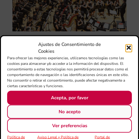
ce
el 
ani
am
l’e
de 
no
si
Ajustes de Consentimiento de
de 
Cookies
Fe
Para ofrecer las mejores experiencias, utilizamos tecnologías como las
Mé
cookies para almacenar y/o acceder a la información del dispositivo. El
80 
consentimiento a estas tecnologías nos permitirá procesar datos como el
mú
comportamiento de navegación o las identificaciones únicas en este sitio.
No consentir o retirar el consentimiento, puede afectar negativamente a
fo
ciertas características y funciones.
la 
am
Acepta, por favor
dir
de 
No acepto
Día
Gar
Ver preferencias
una
qu
Política de
Aviso Legal y Política de
Portal de