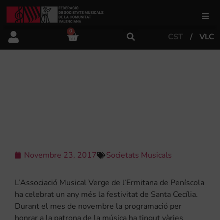
0
CST
VLC
FSMCV
Àrea de gestió
L’ASSOCIACIÓ MUSICAL VERGE DE
L’ERMITANA CELEBRA SANTA
CECÍLIA
Àrea educativa
Àrea Artística
Novembre 23, 2017
Societats Musicals
Actualitat
L’Associació Musical Verge de l’Ermitana de Peníscola
ha celebrat un any més la festivitat de Santa Cecília.
Durant el mes de novembre la programació per
Tenda
honrar a la patrona de la música ha tingut vàries