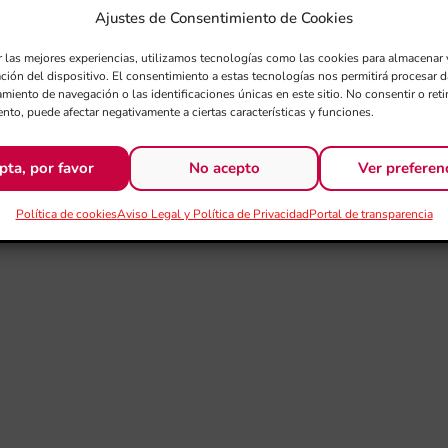
Ajustes de Consentimiento de Cookies
r las mejores experiencias, utilizamos tecnologías como las cookies para almacenar 
ación del dispositivo. El consentimiento a estas tecnologías nos permitirá procesar
miento de navegación o las identificaciones únicas en este sitio. No consentir o retir
nto, puede afectar negativamente a ciertas características y funciones.
pta, por favor
No acepto
Ver preferen
Política de cookies
Aviso Legal y Política de Privacidad
Portal de transparencia