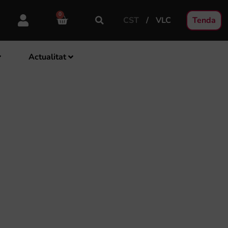
0
CST
VLC
Tenda
Actualitat
 BANDA DE LA SM