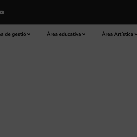
a de gestió
Àrea educativa
Àrea Artística
ERÀ EL NOU DIRECTOR DE LA
LENY