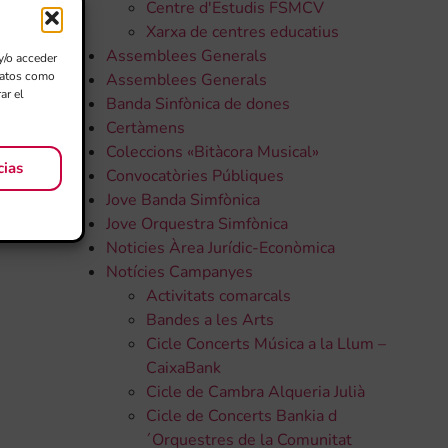
Centre d'Estudis FSMCV
Xarxa de centres educatius
Assemblees Generals
y/o acceder
 datos como
Assemblees Generals
ar el
Banda Sinfònica de dones
Certàmens
Coleccions «Bitàcora Musical»
cias
Convocatòries Públiques
Jove Banda Simfònica
Jove Orquestra Simfònica
Noticies Àrea Jurídic-Econòmica
Notícies Campanyes
Activitats comarcals
Bandes a les Arts
Cicle Concerts Música a la Llum –
CaixaBank
Cicle de Cambra Alqueria Julià
Cicle de Concerts Bankia d
´Orquestres de la Comunitat