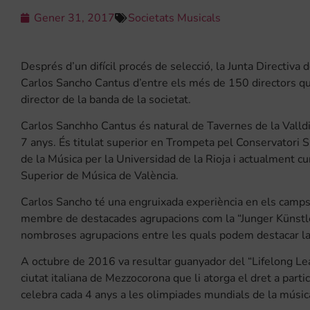
Gener 31, 2017
Societats Musicals
Després d’un difícil procés de selecció, la Junta Directiva 
Carlos Sancho Cantus d’entre els més de 150 directors que
director de la banda de la societat.
Carlos Sanchho Cantus és natural de Tavernes de la Valldi
7 anys. És titulat superior en Trompeta pel Conservatori Su
de la Música per la Universidad de la Rioja i actualment cu
Superior de Música de València.
Carlos Sancho té una engruixada experiència en els camps d
membre de destacades agrupacions com la “Junger Künstler 
nombroses agrupacions entre les quals podem destacar la
A octubre de 2016 va resultar guanyador del “Lifelong Lea
ciutat italiana de Mezzocorona que li atorga el dret a parti
celebra cada 4 anys a les olimpiades mundials de la mús