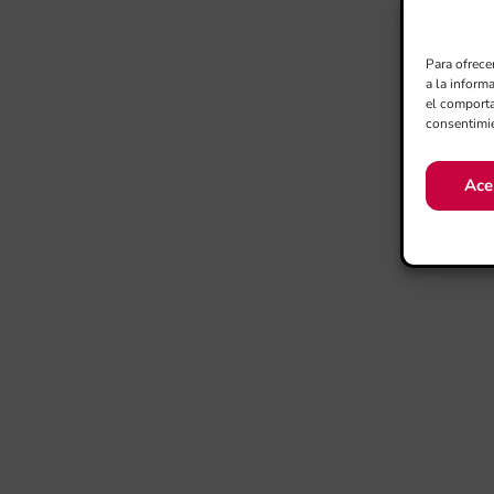
Para ofrece
a la inform
el comporta
consentimie
Ace