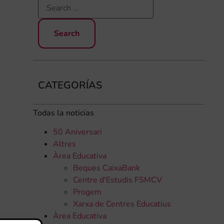
CATEGORÍAS
Todas la noticias
50 Aniversari
Altres
Àrea Educativa
Beques CaixaBank
Centre d'Estudis FSMCV
Progem
Xarxa de Centres Educatius
Àrea Educativa