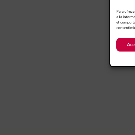
Para ofrece
a la inform
el comporta
consentimie
Ace