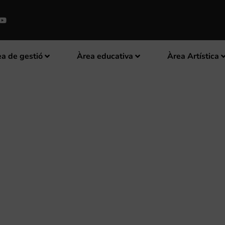
a de gestió
Àrea educativa
Àrea Artística
NTA DE L’ORQUESTRA SIMFÒNI