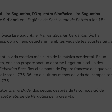
al Lira Saguntina
, l’
Orquestra Simfònica Lira Saguntina
te
9 d’abril
en l’Església de
Sant Jaume de Petrés
a les 18h.
fònica Lira Saguntina, Ramón Zacarías Cerdà Ramón
, ha
esi
, obra on ens delectarem amb les veus de les solistes
Silvi
 la vida creativa més curta de la música occidental. En un
s, ens han proporcionat un enorme llegat musical. Ja des
Sebastian Bach
fins als amants de l’òpera francesa des que van
t Mater 1735-36, en els últims mesos de vida del compositor
 1736.
sitor
Giamo Brida
, dos segles després de la composició de
tabat Materde
de
Pergolesi
per a crear-la.