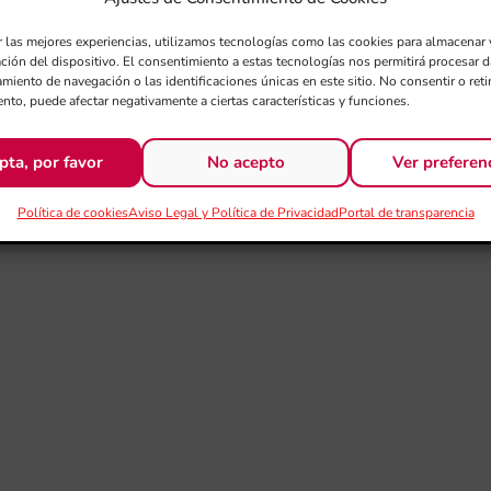
r las mejores experiencias, utilizamos tecnologías como las cookies para almacenar 
ación del dispositivo. El consentimiento a estas tecnologías nos permitirá procesar
miento de navegación o las identificaciones únicas en este sitio. No consentir o retir
nto, puede afectar negativamente a ciertas características y funciones.
pta, por favor
No acepto
Ver preferen
Política de cookies
Aviso Legal y Política de Privacidad
Portal de transparencia