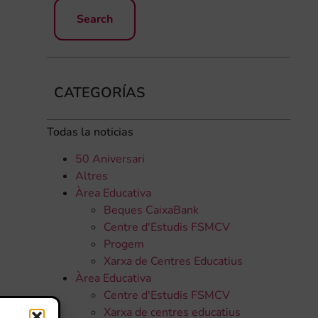
CATEGORÍAS
Todas la noticias
50 Aniversari
Altres
Àrea Educativa
Beques CaixaBank
Centre d'Estudis FSMCV
Progem
Xarxa de Centres Educatius
Àrea Educativa
Centre d'Estudis FSMCV
Xarxa de centres educatius