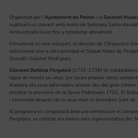
Organitzat per l’
Ajuntament de Petrés
i la
Societat Music
realitzarà un concert amb motiu de Setmana Santa dissab
Amb entrada lliure fins a completar aforament.
Estructurat en una sola part, el director de l’
Orquestra Sim
seleccionat com a obra principal el
Stabat Mater
de
Pergol
Queralt
i
Salomé Rodriguez
.
Giovanni Battista Pergolesi
(1710-1736) té indubtablement
lapse de només sis anys, les seues poques obres complete
d’antany els seus admiradors anaven des del gran
Johann 
escoltar la premiere de la
Serva Padronaen
1752. El Staba
i estrenada després de la seua mort el divendres Sant de
El programa es completarà amb una simfonia on el compo
Pergolesi
, va utilitzar els temes més representatius del
S