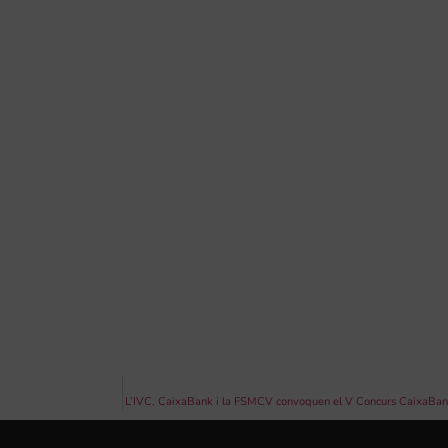
L’IVC, CaixaBank i la FSMCV convoquen el V Concurs CaixaBan