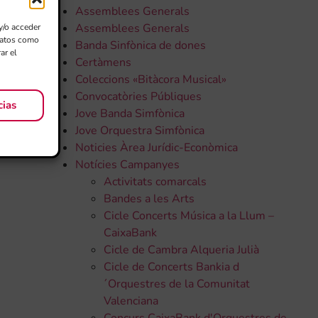
Assemblees Generals
Assemblees Generals
y/o acceder
 datos como
Banda Sinfònica de dones
ar el
Certàmens
Coleccions «Bitàcora Musical»
Convocatòries Públiques
cias
Jove Banda Simfònica
Jove Orquestra Simfònica
Noticies Àrea Jurídic-Econòmica
Notícies Campanyes
Activitats comarcals
Bandes a les Arts
Cicle Concerts Música a la Llum –
CaixaBank
Cicle de Cambra Alqueria Julià
Cicle de Concerts Bankia d
´Orquestres de la Comunitat
Valenciana