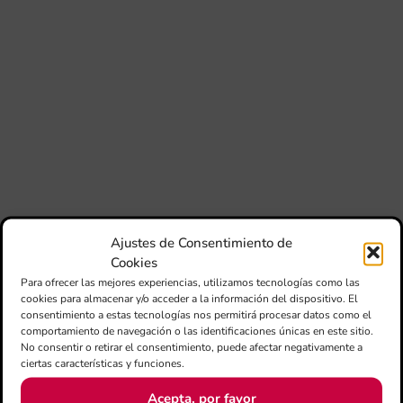
mú
fo
la 
am
dir
de 
Día
Gar
una
qu
rec
els
Ajustes de Consentimiento de
Co
Cookies
de
su
Para ofrecer las mejores experiencias, utilizamos tecnologías como las
de
cookies para almacenar y/o acceder a la información del dispositivo. El
es
consentimiento a estas tecnologías nos permitirá procesar datos como el
mú
comportamiento de navegación o las identificaciones únicas en este sitio.
Co
No consentir o retirar el consentimiento, puede afectar negativamente a
Va
ciertas características y funciones.
per
l’e
Acepta, por favor