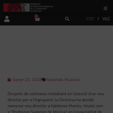
0
CST
VLC
FSMCV
Àrea de gestió
ILDEFONSO MARTOS, NOU
DIRECTOR DE L’AGRUPACIÓ
MUSICAL DE MASSARROJOS
Àrea educativa
Àrea Artística
Gener 23, 2018
Societats Musicals
Actualitat
Després de setmanes treballant en l’elecció d’un nou
director per a l’Agrupació, la Directiva ha decidit
nomenar nou director a Ildefonso Martos, titulat com
Tenda
a “Professor Superior de Música” en l’especialitat de