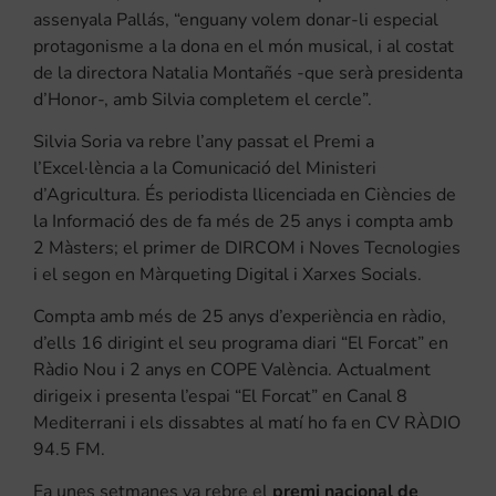
assenyala Pallás, “enguany volem donar-li especial
protagonisme a la dona en el món musical, i al costat
de la directora Natalia Montañés -que serà presidenta
d’Honor-, amb Silvia completem el cercle”.
Silvia Soria va rebre l’any passat el Premi a
l’Excel·lència a la Comunicació del Ministeri
d’Agricultura. És periodista llicenciada en Ciències de
la Informació des de fa més de 25 anys i compta amb
2 Màsters; el primer de DIRCOM i Noves Tecnologies
i el segon en Màrqueting Digital i Xarxes Socials.
Compta amb més de 25 anys d’experiència en ràdio,
d’ells 16 dirigint el seu programa diari “El Forcat” en
Ràdio Nou i 2 anys en COPE València. Actualment
dirigeix i presenta l’espai “El Forcat” en Canal 8
Mediterrani i els dissabtes al matí ho fa en CV RÀDIO
94.5 FM.
Fa unes setmanes va rebre el
premi nacional de