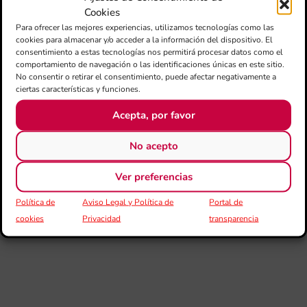
Cookies
Sa
tin
Para ofrecer las mejores experiencias, utilizamos tecnologías como las
cookies para almacenar y/o acceder a la información del dispositivo. El
consentimiento a estas tecnologías nos permitirá procesar datos como el
La
comportamiento de navegación o las identificaciones únicas en este sitio.
Ba
No consentir o retirar el consentimiento, puede afectar negativamente a
Si
ciertas características y funciones.
de 
FS
Acepta, por favor
ce
el 
ani
No acepto
am
l’e
Ver preferencias
de 
no
si
Política de
Aviso Legal y Política de
Portal de
de 
cookies
Privacidad
transparencia
Fe
Mé
80 
mú
fo
la 