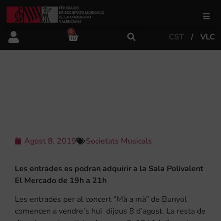
0
CST
VLC
FSMCV
Àrea de gestió
JA A LA VENDA LES ENTRADES PER
AL “MÀ A MÀ” DE BUNYOL
Àrea educativa
Àrea Artística
Agost 8, 2019
Societats Musicals
Les entrades es podran adquirir a la Sala Polivalent
Actualitat
El Mercado de 19h a 21h
Les entrades per al concert “Mà a mà” de Bunyol
Tenda
comencen a vendre’s hui dijous 8 d’agost. La resta de