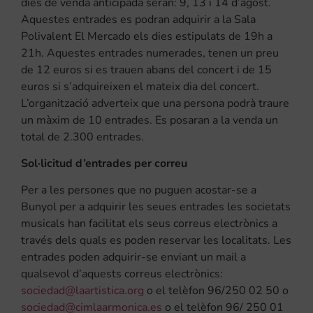
dies de venda anticipada seran: 9, 13 i 14 d’agost.
Aquestes entrades es podran adquirir a la Sala
Polivalent El Mercado els dies estipulats de 19h a
21h. Aquestes entrades numerades, tenen un preu
de 12 euros si es trauen abans del concert i de 15
euros si s’adquireixen el mateix dia del concert.
L’organització adverteix que una persona podrà traure
un màxim de 10 entrades. Es posaran a la venda un
total de 2.300 entrades.
Sol·licitud d’entrades per correu
Per a les persones que no puguen acostar-se a
Bunyol per a adquirir les seues entrades les societats
musicals han facilitat els seus correus electrònics a
través dels quals es poden reservar les localitats. Les
entrades poden adquirir-se enviant un mail a
qualsevol d’aquests correus electrònics:
sociedad@laartistica.org
o el telèfon 96/250 02 50 o
sociedad@cimlaarmonica.es
o el telèfon 96/ 250 01