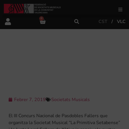
0
CST
VLC
FSMCV
Àrea de gestió
EL JURAT SELECCIONA ELS 4
PASDOBLES QUE PARTICIPARAN AL
III CONCURS NACIONAL DE
Àrea educativa
PASDOBLES FALLERS
Àrea Artística
Febrer 7, 2019
Societats Musicals
Actualitat
El III Concurs Nacional de Pasdobles Fallers que
Tenda
organitza la Societat Musical “La Primitiva Setabense”