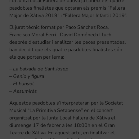
i la Junta Local Fallera de Xàtiva ja coneix els quatre
pasdobles finalistes que optaran als premis “Fallera
Major de Xàtiva 2019” i “Fallera Major Infantil 2019”.
El jurat tècnic format per Paco Sánchez Roca,
Francisco Moral Ferri i David Doménech Lluch,
després d’estudiar i analitzar les peces presentades,
han decidit que els quatre pasdobles finalistes són
els que porten per lema:
–
La baixada de Sant Josep
–
Genio y figura
–
El bunyol
–
Assumiràs
Aquestos pasdobles s’interpretaran per la Societat
Musical “La Primitiva Setabense” en el concert
organitzat per la Junta Local Fallera de Xàtiva el
diumenge 17 de febrer a les 18:00h en el Gran
Teatre de Xàtiva. En aquest acte, en finalitzar el