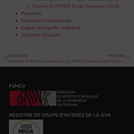
Premis EUTERPE Ángel Asunción 2026
Projectes
Relacions institucionals
Segell discogràfic i editorial
Societats Musicals
ANTERIOR
PRÓXIMO
Dissabte 9 de febrer a la venda el segon disc-llibre de la col·lecció “Societats Musicals de la Comunitat Valenciana” amb el diari Levante-EMV
La FSMCV trasllada la reunió de la seua junta directiva al centre d’innovació Las Naves
FSMCV
REGISTRE DE GRUPS D'INTERÉS DE LA GVA