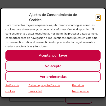
Fe
Mé
80 
Ajustes de Consentimiento de
mú
Cookies
fo
Para ofrecer las mejores experiencias, utilizamos tecnologías como las
la 
cookies para almacenar y/o acceder a la información del dispositivo. El
am
consentimiento a estas tecnologías nos permitirá procesar datos como el
comportamiento de navegación o las identificaciones únicas en este sitio.
dir
No consentir o retirar el consentimiento, puede afectar negativamente a
de 
ciertas características y funciones.
Día
Gar
Acepta, por favor
una
qu
No acepto
rec
els
Ver preferencias
Política de
Aviso Legal y Política de
Portal de
cookies
Privacidad
transparencia