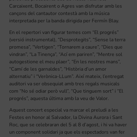
Carcaixent, Bocairent o Agres van disfrutar amb les
cançons del cantautor contestà amb la música
interpretada per la banda dirigida per Fermín Blay.
En el repertori van figurar temes com “El progrés”
(versió instrumental), “Desprotegits”, “Sense la terra
promesa”, “Vertigen”, “Tornarem a caure”, “Dies que
vindran”, “La Tinença”, “Ací em pariren”, “Mentre sol
autogestione el meu plaer”, “En les nostres mans”,
“Camí de les garnaldes”, “Història d’un amor
alternatiu” i “Verònica-LLum”. Així mateix, l’entregat
auditori va ser obsequiat amb tres regals musicals
com “No sé odiar però vull”, “Que tinguem sort” i “El
progrés”, aquesta última amb la veu de Valor.
Aquest concert especial va marcar el preludi a les
Festes en honor al Salvador, la Divina Aurora i Sant
Roc, que se celebraran del 5 al 8 d’agost, i hi va haver
un component solidari ja que els espectadors van fer