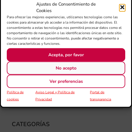
fo
Ajustes de Consentimiento de
la 
Cookies
am
Para ofrecer las mejores experiencias, utilizamos tecnologías como las
dir
cookies para almacenar y/o acceder a la información del dispositivo. El
de 
consentimiento a estas tecnologías nos permitirá procesar datos como el
Día
comportamiento de navegación o las identificaciones únicas en este sitio.
Gar
No consentir o retirar el consentimiento, puede afectar negativamente a
ciertas características y funciones.
una
qu
Acepta, por favor
rec
els
No acepto
Ver preferencias
Política de
Aviso Legal y Política de
Portal de
cookies
Privacidad
transparencia
CATEGORÍAS