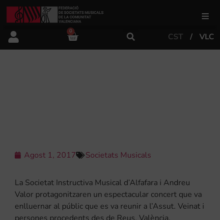
0
CST
VLC
FSMCV
Àrea de gestió
LA BANDA D’ALFAFARA I ANDREU
VALOR ENLLUERNEN AL PÚBLIC
AMB BANDAUTÒRIUM
Àrea educativa
Àrea Artística
Agost 1, 2017
Societats Musicals
Actualitat
La Societat Instructiva Musical d’Alfafara i Andreu
Valor protagonitzaren un espectacular concert que va
enlluernar al públic que es va reunir a l’Assut. Veinat i
Tenda
persones procedents des de Reus, València,