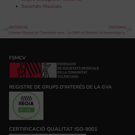
Societats Musicals
ANTERIOR
PRÓXIMO
L’Ateneu Musical de Cocentaina enceta les festes amb el 32é Concert de Música Festera
La SAM de Benifaió ret homenatge a Nino Bravo en les festes patronals
FSMCV
REGISTRE DE GRUPS D'INTERÉS DE LA GVA
CERTIFICACIÒ QUALITAT ISO-9001