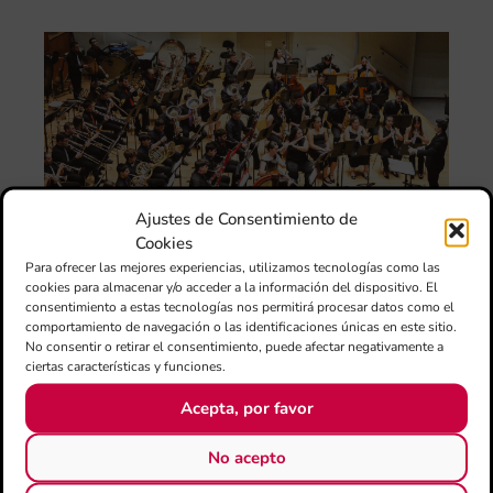
La
Ba
Si
de 
FS
ce
el 
ani
am
Ajustes de Consentimiento de
l’e
de 
Cookies
no
Para ofrecer las mejores experiencias, utilizamos tecnologías como las
si
cookies para almacenar y/o acceder a la información del dispositivo. El
de 
consentimiento a estas tecnologías nos permitirá procesar datos como el
Fe
comportamiento de navegación o las identificaciones únicas en este sitio.
Mé
No consentir o retirar el consentimiento, puede afectar negativamente a
80 
ciertas características y funciones.
mú
Acepta, por favor
fo
la 
am
No acepto
dir