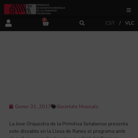
0
CST
VLC
FSMCV
Àrea de gestió
LA JOVE ORQUESTRA DE LA
PRIMITIVA SETABENSE ES “PROVA”
ESTE DISSABTE EN LA LLOSA DE
Àrea educativa
RANES
Àrea Artística
Gener 31, 2017
Societats Musicals
Actualitat
La Jove Orquestra de la Primitiva Setabense presenta
Tenda
este dissabte en la Llosa de Ranes el programa amb