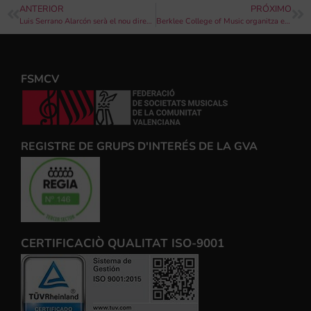
ANTERIOR
PRÓXIMO
Luis Serrano Alarcón serà el nou director de la banda simfònica de Villar del Arzobispo
Berklee College of Music organitza el Simposi “Dones i direcció” amb la col·laboració de la FSMCV, CulturArts i Bankia
FSMCV
REGISTRE DE GRUPS D'INTERÉS DE LA GVA
CERTIFICACIÒ QUALITAT ISO-9001