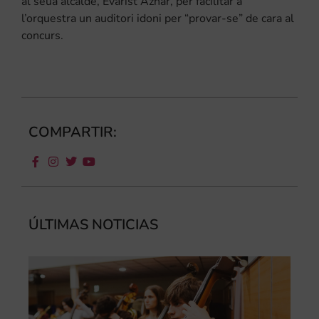
al seua alcalde, Evarist Aznar, per facilitar a
l’orquestra un auditori idoni per “provar-se” de cara al
concurs.
COMPARTIR:
ÚLTIMAS NOTICIAS
Ca
au
do
le
per