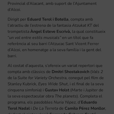
Provincial d’Alacant, amb suport de l’Ajuntament
d’Alcoi.
Dirigit per
Eduard Terol i Botella
, compta amb
l’atractiu de l’estrena de la fantasia
Atzukat KT
del
trompetista
Àngel Esteve Escrivà,
la qual constitueix
“
un vol entre estils musicals”
en un títol que fa
referència al seu barri l’Atzucac Sant Vicent Ferrer
d’Alcoi, en homenatge a la seva família i la gent del
barri.
Al costat d’aquesta, s’ofereix un variat repertori que
compta amb clàssics de
Dmitri Shostakovich
(
Vals 2
de la
Suite for Variety Orchestra
, conegut pel film de
Stanley Kubrick,
Eyes Wide Shut
, i el final de la seva
cinquena simfonia) i
Gustav Holst
(
Marte
i
Jupiter
de
la seva espectacular obra
The planets
). Completa el
programa, els pasdobles
Nuria Yépez
, d’
Eduardo
Terol Nadal
i
De La Terreta
de
Camilo Pérez Monllor
,