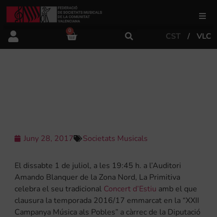
0
CST
VLC
FSMCV
Àrea de gestió
LA PRIMITIVA D’ALCOI CELEBRA EL
CONCERT D’ESTIU ESTE DISSABTE
Àrea educativa
Àrea Artística
Juny 28, 2017
Societats Musicals
El dissabte 1 de juliol, a les 19:45 h. a l’Auditori
Actualitat
Amando Blanquer de la Zona Nord, La Primitiva
celebra el seu tradicional
Concert d’Estiu
amb el que
clausura la temporada 2016/17 emmarcat en la “XXII
Tenda
Campanya Música als Pobles” a càrrec de la Diputació