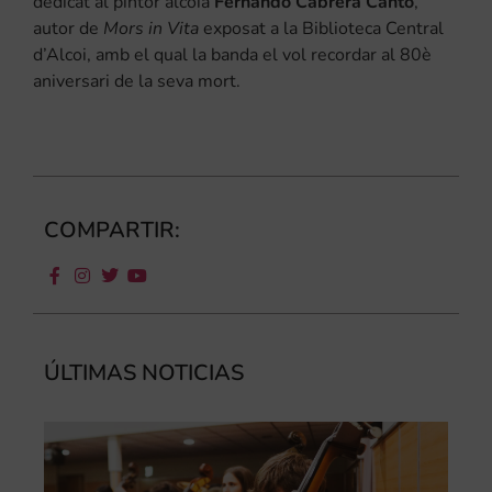
dedicat al pintor alcoià
Fernando Cabrera Cantó
,
autor de
Mors in Vita
exposat a la Biblioteca Central
d’Alcoi, amb el qual la banda el vol recordar al 80è
aniversari de la seva mort.
COMPARTIR:
ÚLTIMAS NOTICIAS
Ca
au
do
le