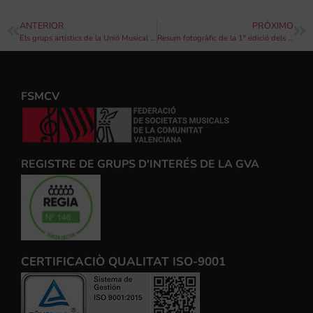
ANTERIOR
PRÓXIMO
Els grups artístics de la Unió Musical de Sax estrenen este dissabte el nou Auditori Municipal
Resum fotogràfic de la 1ª edició dels Premis Bankia al Talent Musical a la Comunitat Valenciana
FSMCV
REGISTRE DE GRUPS D'INTERÉS DE LA GVA
CERTIFICACIÒ QUALITAT ISO-9001