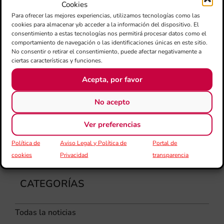
Cookies
dir
Para ofrecer las mejores experiencias, utilizamos tecnologías como las
de 
cookies para almacenar y/o acceder a la información del dispositivo. El
Día
consentimiento a estas tecnologías nos permitirá procesar datos como el
Gar
comportamiento de navegación o las identificaciones únicas en este sitio.
una
No consentir o retirar el consentimiento, puede afectar negativamente a
qu
ciertas características y funciones.
rec
Acepta, por favor
els
No acepto
Ver preferencias
Política de
Aviso Legal y Política de
Portal de
cookies
Privacidad
transparencia
CATEGORÍAS
Todas la noticias