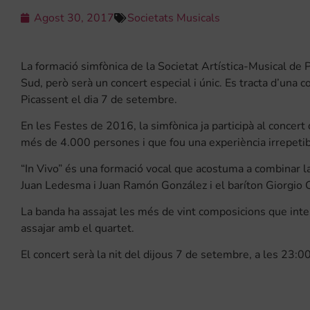
Agost 30, 2017
Societats Musicals
La formació simfònica de la Societat Artística-Musical de P
Sud, però serà un concert especial i únic. Es tracta d’una c
Picassent el dia 7 de setembre.
En les Festes de 2016, la simfònica ja participà al concer
més de 4.000 persones i que fou una experiència irrepetib
“In Vivo” és una formació vocal que acostuma a combinar la
Juan Ledesma i Juan Ramón González i el baríton Giorgio 
La banda ha assajat les més de vint composicions que inter
assajar amb el quartet.
El concert serà la nit del dijous 7 de setembre, a les 23:0