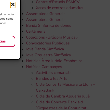
Centre d'Estudis FSMCV
Xarxa de centres educatius
Assemblees Generals
y/o acceder
 datos como
Assemblees Generals
ar el
Banda Sinfònica de dones
Certàmens
Coleccions «Bitàcora Musical»
cias
Convocatòries Públiques
Jove Banda Simfònica
Jove Orquestra Simfònica
Noticies Àrea Jurídic-Econòmica
Notícies Campanyes
Activitats comarcals
Bandes a les Arts
Cicle Concerts Música a la Llum –
CaixaBank
Cicle de Cambra Alqueria Julià
Cicle de Concerts Bankia d
´Orquestres de la Comunitat