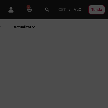
0
CST
VLC
Tenda
Actualitat
TS DE LES FESTES