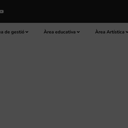
a de gestió
Àrea educativa
Àrea Artística
RNA A PARTICIPAR ALS CONCER