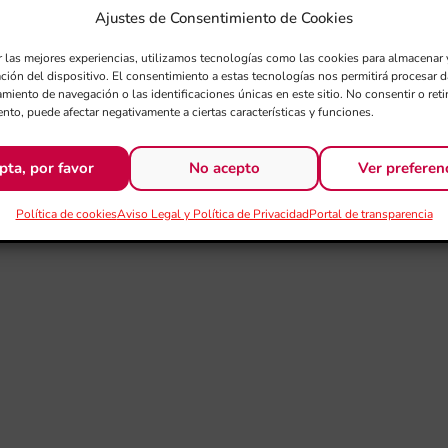
Ajustes de Consentimiento de Cookies
r las mejores experiencias, utilizamos tecnologías como las cookies para almacenar 
ación del dispositivo. El consentimiento a estas tecnologías nos permitirá procesar
miento de navegación o las identificaciones únicas en este sitio. No consentir o retir
nto, puede afectar negativamente a ciertas características y funciones.
pta, por favor
No acepto
Ver preferen
Política de cookies
Aviso Legal y Política de Privacidad
Portal de transparencia