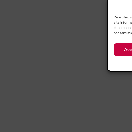
Para ofrece
a la inform
el comporta
consentimie
Ace