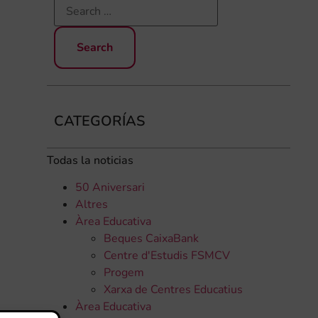
CATEGORÍAS
Todas la noticias
50 Aniversari
Altres
Àrea Educativa
Beques CaixaBank
Centre d'Estudis FSMCV
Progem
Xarxa de Centres Educatius
Àrea Educativa