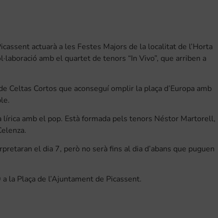
icassent actuarà a les Festes Majors de la localitat de l’Horta
ol·laboració amb el quartet de tenors “In Vivo”, que arriben a
t de Celtas Cortos que aconseguí omplir la plaça d’Europa amb
le.
 lírica amb el pop. Està formada pels tenors Néstor Martorell,
Celenza.
pretaran el dia 7, però no serà fins al dia d’abans que puguen
0 a la Plaça de l’Ajuntament de Picassent.