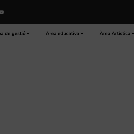
a de gestió
Àrea educativa
Àrea Artística
 RECOLZEN EL TREBALL DE LA 