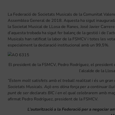
La Federació de Societats Musicals de la Comunitat Valen
Assemblea General de 2018. Aquesta ha sigut inaugurada 
la Societat Musical de LLosa de Ranes, José Javier Carreres 
d’aquesta trobada ha sigut fer balanç de la gestió i de l’a
Musicals han ratificat la labor de la FSMCV i totes les v
especialment la declaració institucional amb un 99,5%.
El president de la FSMCV, Pedro Rodríguez, el president d
l’alcalde de la Llo
“Estem molt satisfets amb el treball realitzat i és un gra
Societats Musicals. Açò ens dóna força per a continuar llu
punt de ser declarats BIC i en el qual celebrarem amb magni
afirmat Pedro Rodríguez, president de la FSMCV.
L’autorització a la Federació per a negociar am