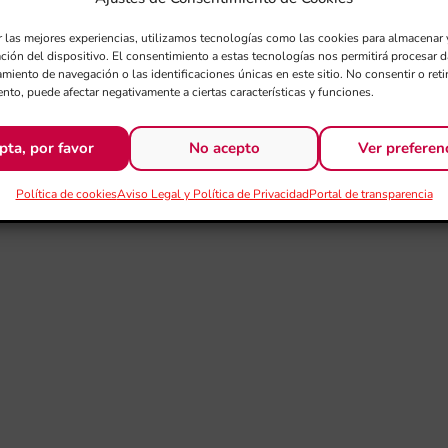
anes, la solidaritat i la cooperació internacional, la tolerància i
 drets de propietat intel·lectual establits per les lleis.
r las mejores experiencias, utilizamos tecnologías como las cookies para almacenar 
ación del dispositivo. El consentimiento a estas tecnologías nos permitirá procesar
miento de navegación o las identificaciones únicas en este sitio. No consentir o retir
nto, puede afectar negativamente a ciertas características y funciones.
pta, por favor
No acepto
Ver preferen
Política de cookies
Aviso Legal y Política de Privacidad
Portal de transparencia