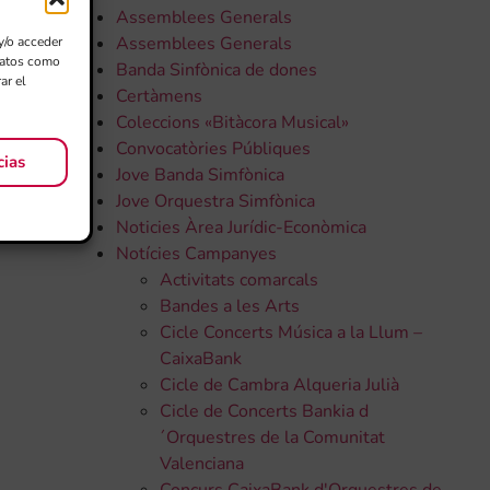
Assemblees Generals
Assemblees Generals
y/o acceder
 datos como
Banda Sinfònica de dones
ar el
Certàmens
Coleccions «Bitàcora Musical»
Convocatòries Públiques
cias
Jove Banda Simfònica
Jove Orquestra Simfònica
Noticies Àrea Jurídic-Econòmica
Notícies Campanyes
Activitats comarcals
Bandes a les Arts
Cicle Concerts Música a la Llum –
CaixaBank
Cicle de Cambra Alqueria Julià
Cicle de Concerts Bankia d
´Orquestres de la Comunitat
Valenciana