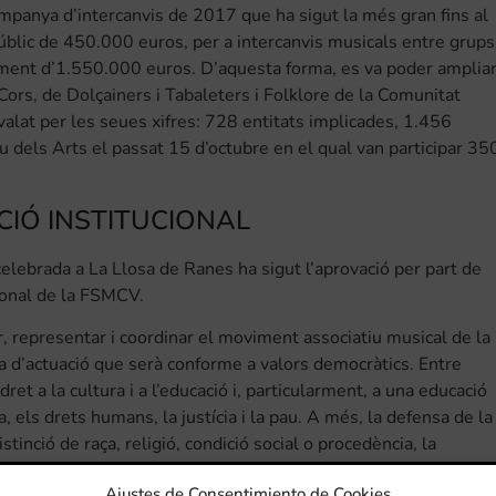
ampanya d’intercanvis de 2017 que ha sigut la més gran fins al
úblic de 450.000 euros, per a intercanvis musicals entre grups
nçament d’1.550.000 euros. D’aquesta forma, es va poder amplia
Cors, de Dolçainers i Tabaleters i Folklore de la Comunitat
alat per les seues xifres: 728 entitats implicades, 1.456
u dels Arts el passat 15 d’octubre en el qual van participar 35
IÓ INSTITUCIONAL
lebrada a La Llosa de Ranes ha sigut l’aprovació per part de
cional de la FSMCV.
r, representar i coordinar el moviment associatiu musical de la
ia d’actuació que serà conforme a valors democràtics. Entre
ret a la cultura i a l’educació i, particularment, a una educació
 els drets humans, la justícia i la pau. A més, la defensa de la
tinció de raça, religió, condició social o procedència, la
s envolta, el foment de la participació de les persones en la
Ajustes de Consentimiento de Cookies