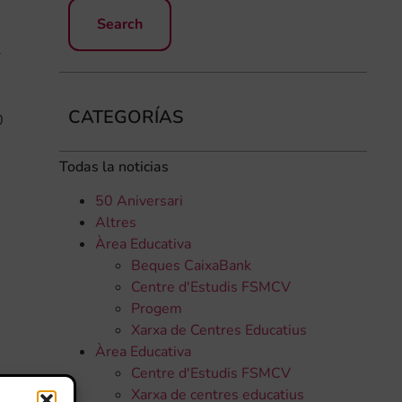
r
CATEGORÍAS
0
Todas la noticias
50 Aniversari
Altres
Àrea Educativa
Beques CaixaBank
Centre d'Estudis FSMCV
Progem
Xarxa de Centres Educatius
Àrea Educativa
Centre d'Estudis FSMCV
Xarxa de centres educatius