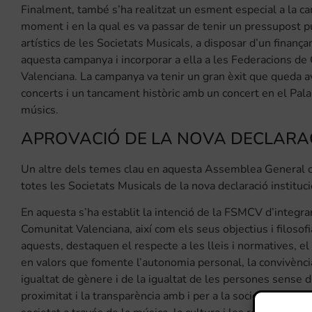
Finalment, també s’ha realitzat un esment especial a la c
moment i en la qual es va passar de tenir un pressupost p
artístics de les Societats Musicals, a disposar d’un fina
aquesta campanya i incorporar a ella a les Federacions de 
Valenciana. La campanya va tenir un gran èxit que queda av
concerts i un tancament històric amb un concert en el Pala
músics.
APROVACIÓ DE LA NOVA DECLARAC
Un altre dels temes clau en aquesta Assemblea General ce
totes les Societats Musicals de la nova declaració institu
En aquesta s’ha establit la intenció de la FSMCV d’integra
Comunitat Valenciana, així com els seus objectius i filosof
aquests, destaquen el respecte a les lleis i normatives, el d
en valors que fomente l’autonomia personal, la convivència,
igualtat de gènere i de la igualtat de les persones sense dis
proximitat i la transparència amb i per a la societat que en