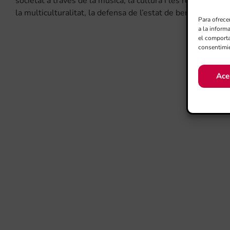
societat a través de la música, la cultura i les relacions hum
la multiculturalitat, la defensa de l’estat de benestar i dels
Para ofrece
a la inform
el comporta
consentimie
Ace