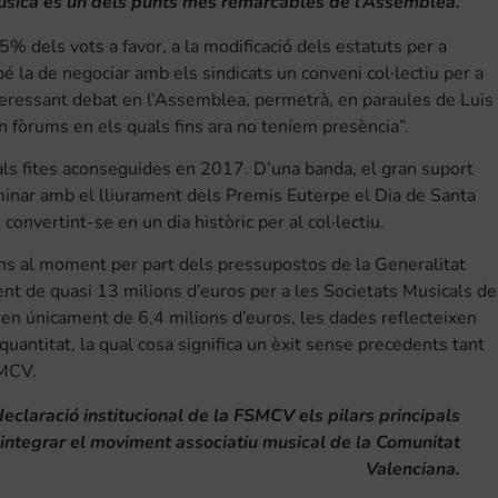
sica és un dels punts més remarcables de l’Assemblea.
% dels vots a favor, a la modificació dels estatuts per a
 la de negociar amb els sindicats un conveni col·lectiu per a
teressant debat en l’Assemblea, permetrà, en paraules de Luis
en fòrums en els quals fins ara no teníem presència”.
pals fites aconseguides en 2017. D’una banda, el gran suport
lminar amb el lliurament dels Premis Euterpe el Dia de Santa
convertint-se en un dia històric per al col·lectiu.
fins al moment per part dels pressupostos de la Generalitat
t de quasi 13 milions d’euros per a les Societats Musicals de
en únicament de 6,4 milions d’euros, les dades reflecteixen
uantitat, la qual cosa significa un èxit sense precedents tant
SMCV.
claració institucional de la FSMCV els pilars principals
i integrar el moviment associatiu musical de la Comunitat
Valenciana.