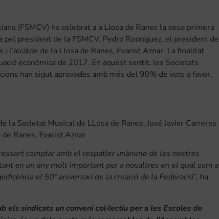
ciana (FSMCV) ha celebrat a a Llosa de Ranes la seua primera
pel president de la FSMCV, Pedro Rodríguez, el president de
i l’alcalde de la Llosa de Ranes, Evarist Aznar. La finalitat
ctuació econòmica de 2017. En aquest sentit, les Societats
otacions han sigut aprovades amb més del 90% de vots a favor,
e la Societat Musical de LLosa de Ranes, José Javier Carreres 
sa de Ranes, Evarist Aznar
n ressort comptar amb el respatler unànime de les nostres
itant en un any molt important per a nosaltres en el qual som a
ficència el 50º aniversari de la creació de la Federació”
, ha
b els sindicats un conveni col·lectiu per a les Escoles de