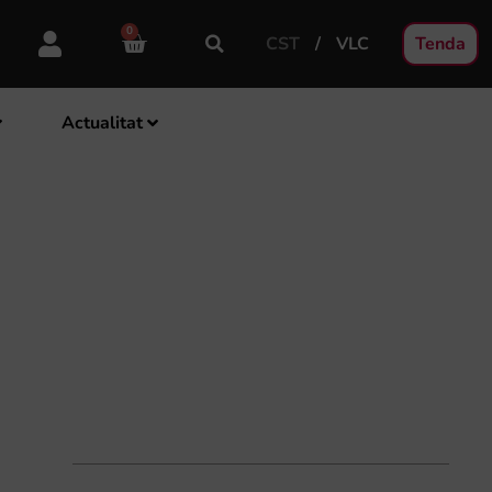
0
CST
VLC
Tenda
Actualitat
FSMCV