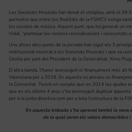
Mú
Les Societats Musicals han donat el vistiplau, amb el 99.55
permetre que entre les finalitats de la FSMCV estiga també
les escoles de música. Aquest punt, que ha generat un in
Vidal, “plantejar les nostres reivindicacions i necessitats 
Uns altres dels punts de la jornada han sigut els 3 princi
institucional mostrat a les Societats Musicals i que va cu
Cecilia per part del President de la Generalitat, Ximo Puig, 
D’altra banda, l’haver aconseguit el finançament més alt 
Valenciana per a 2018. En aquests es preveu un finançamen
la Comunitat. Tenint en compte que en 2014 les ajudes er
que en els últims 4 anys s’ha aconseguit duplicar aquesta q
per a la junta directiva com per a tota l’estructura de la F
En aquesta trobada s’ha aprovat també la nova de
de la qual seran els valors democràtics 