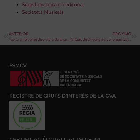
Segell discogràfic i editorial
Societats Musicals
ANTERIOR
PRÓXIMO
Fes-te amb l’onzé disc-llibre de la col·lecció “Societats Musicals de la Comunitat Valenciana” aquest dissabte 13 d’abril gràcies a Levante-EMV
IV Curs de Direcció de Cor organitzat per la Unió Musical d’Alaquàs
FSMCV
REGISTRE DE GRUPS D'INTERÉS DE LA GVA
CERTIFICACIÒ QUALITAT ISO-9001