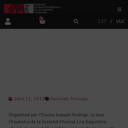
0
CST
VLC
FSMCV
Àrea de gestió
LA LIRA SAGUNTINA OFERIRÀ
AQUEST CAP DE SETMANA “UNA
ANIMALADA DE CONCERT” GRÀCIES
Àrea educativa
A LA SEUA JOVE ORQUESTRA
Àrea Artística
Abril 11, 2019
Societats Musicals
Actualitat
Organitzat per l’Escola Joaquín Rodrigo, la Jove
Tenda
Orquestra de la Societat Musical Lira Saguntina