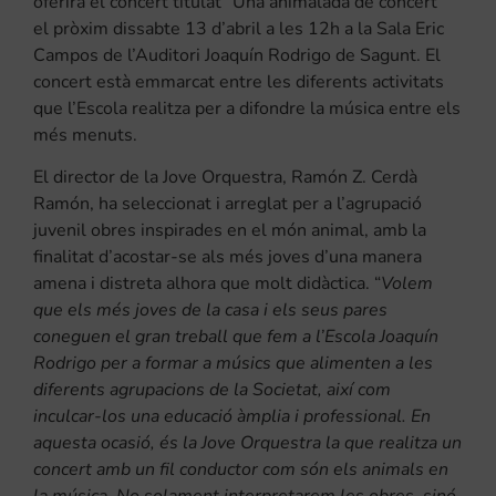
oferirà el concert titulat “Una animalada de concert”
el pròxim dissabte 13 d’abril a les 12h a la Sala Eric
Campos de l’Auditori Joaquín Rodrigo de Sagunt. El
concert està emmarcat entre les diferents activitats
que l’Escola realitza per a difondre la música entre els
més menuts.
El director de la Jove Orquestra, Ramón Z. Cerdà
Ramón, ha seleccionat i arreglat per a l’agrupació
juvenil obres inspirades en el món animal, amb la
finalitat d’acostar-se als més joves d’una manera
amena i distreta alhora que molt didàctica. “
Volem
que els més joves de la casa i els seus pares
coneguen el gran treball que fem a l’Escola Joaquín
Rodrigo per a formar a músics que alimenten a les
diferents agrupacions de la Societat, així com
inculcar-los una educació àmplia i professional. En
aquesta ocasió, és la Jove Orquestra la que realitza un
concert amb un fil conductor com són els animals en
la música. No solament interpretarem les obres, sinó