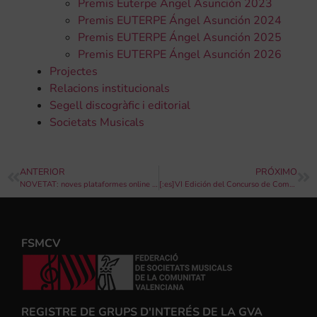
Premis Euterpe Ángel Asunción 2023
Premis EUTERPE Ángel Asunción 2024
Premis EUTERPE Ángel Asunción 2025
Premis EUTERPE Ángel Asunción 2026
Projectes
Relacions institucionals
Segell discogràfic i editorial
Societats Musicals
ANTERIOR
PRÓXIMO
NOVETAT: noves plataformes online disponibles per a la teua escola de música.
[:es]VI Edición del Concurso de Composición Didáctica de la Provincia de Alicante[:]
FSMCV
REGISTRE DE GRUPS D'INTERÉS DE LA GVA