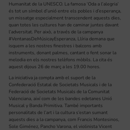
Humanitat de la UNESCO. La famosa ‘Oda a l’alegria’
és tot un símbol d’unió entre els pobles i d’esperança,
un missatge especialment transcendent aquests dies,
quan totes les cultures han de caminar juntes davant
l’adversitat. Per això, a través de la campanya
#VentanasDeMúsicayEsperanza, Llíria demana que
isquem a les nostres finestres i balcons amb
instruments, donant palmes, cantant o fent sonar la
melodia en els nostres telèfons mòbils. La cita és
aquest dijous 26 de març a les 19.00 hores.
La iniciativa ja compta amb el suport de la
Confederació Estatal de Societats Musicals i de la
Federació de Societats Musicals de la Comunitat
Valenciana, així com de les bandes edetanes Unió
Musical y Banda Primitiva. També importants
personalitats de l’art i la cultura s’estan sumant
aquests dies a la campanya, com Francis Montesinos,
Sole Giménez, Pancho Varona, el violinista Vicent