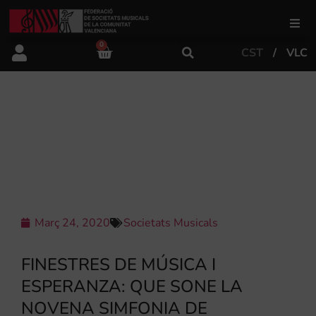
0
CST
VLC
FSMCV
Àrea de gestió
LLÍRIA IMPULSARÀ AQUEST DIJOUS
LA UNIÓ DE POBLES I CULTURES A
TRAVÉS DE LA MÚSICA
Àrea educativa
Àrea Artística
Març 24, 2020
Societats Musicals
Actualitat
FINESTRES DE MÚSICA I
ESPERANZA: QUE SONE LA
Tenda
NOVENA SIMFONIA DE