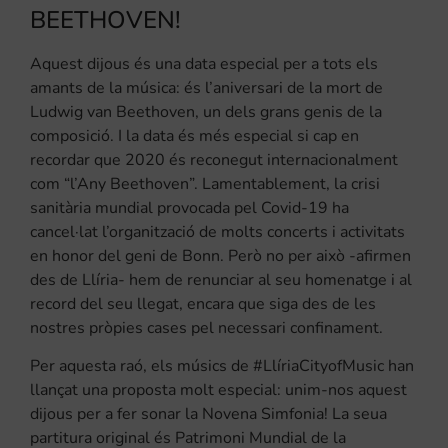
BEETHOVEN!
Aquest dijous és una data especial per a tots els
amants de la música: és l’aniversari de la mort de
Ludwig van Beethoven, un dels grans genis de la
composició. I la data és més especial si cap en
recordar que 2020 és reconegut internacionalment
com “l’Any Beethoven”. Lamentablement, la crisi
sanitària mundial provocada pel Covid-19 ha
cancel·lat l’organització de molts concerts i activitats
en honor del geni de Bonn. Però no per això -afirmen
des de Llíria- hem de renunciar al seu homenatge i al
record del seu llegat, encara que siga des de les
nostres pròpies cases pel necessari confinament.
Per aquesta raó, els músics de #LlíriaCityofMusic han
llançat una proposta molt especial: unim-nos aquest
dijous per a fer sonar la Novena Simfonia! La seua
partitura original és Patrimoni Mundial de la