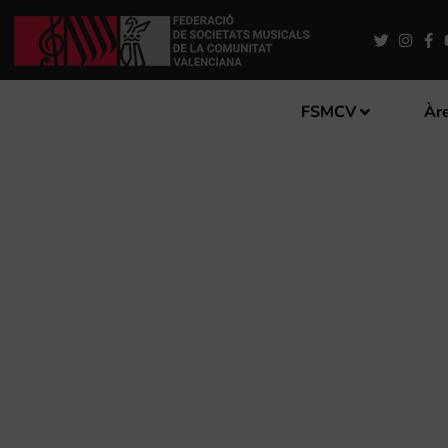
FSMCV
Àre
MUTXAMEL ACOLLIRÀ LA S
L’ALACANTÍ”