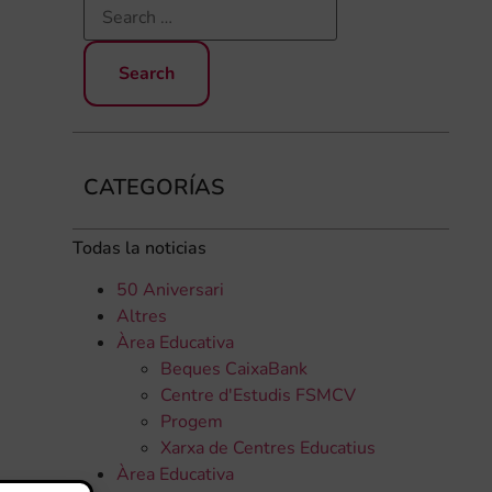
CATEGORÍAS
Todas la noticias
50 Aniversari
Altres
Àrea Educativa
Beques CaixaBank
Centre d'Estudis FSMCV
Progem
Xarxa de Centres Educatius
Àrea Educativa