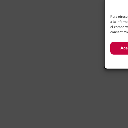
Para ofrece
a la inform
el comporta
consentimie
Ace