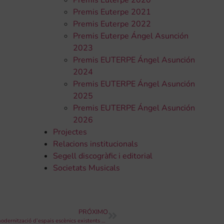
Premis Euterpe 2020
Premis Euterpe 2021
Premis Euterpe 2022
Premis Euterpe Ángel Asunción
2023
Premis EUTERPE Ángel Asunción
2024
Premis EUTERPE Ángel Asunción
2025
Premis EUTERPE Ángel Asunción
2026
Projectes
Relacions institucionals
Segell discogràfic i editorial
Societats Musicals
PRÓXIMO
La Conselleria d’Educació convoca subvencions per a reforma i modernització d’espais escènics existents 2019