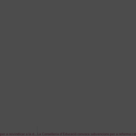
La Banda de Dones de la FSMCV i la Diputació de València s’uneixen en un concert per a reivindicar a la dona en la música