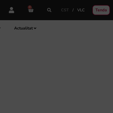
0
CST
VLC
Tenda
Actualitat
T COMARCAL “SONA