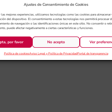
Ajustes de Consentimiento de Cookies
r las mejores experiencias, utilizamos tecnologías como las cookies para almacenar 
ación del dispositivo. El consentimiento a estas tecnologías nos permitirá procesar
miento de navegación o las identificaciones únicas en este sitio. No consentir o retir
nto, puede afectar negativamente a ciertas características y funciones.
pta, por favor
No acepto
Ver preferen
Política de cookies
Aviso Legal y Política de Privacidad
Portal de transparencia