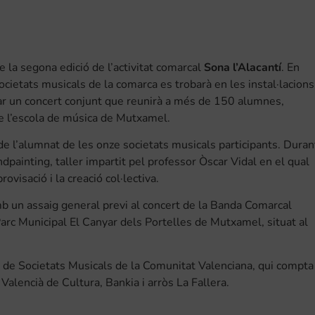
la segona edició de l’activitat comarcal
Sona l’Alacantí
. En
societats musicals de la comarca es trobarà en les instal·lacions
zar un concert conjunt que reunirà a més de 150 alumnes,
de l’escola de música de Mutxamel.
 de l’alumnat de les onze societats musicals participants. Duran
dpainting, taller impartit pel professor Òscar Vidal en el qual
ovisació i la creació col·lectiva.
amb un assaig general previ al concert de la Banda Comarcal
 Parc Municipal El Canyar dels Portelles de Mutxamel, situat al
ó de Societats Musicals de la Comunitat Valenciana, qui compta
 Valencià de Cultura, Bankia i arròs La Fallera.