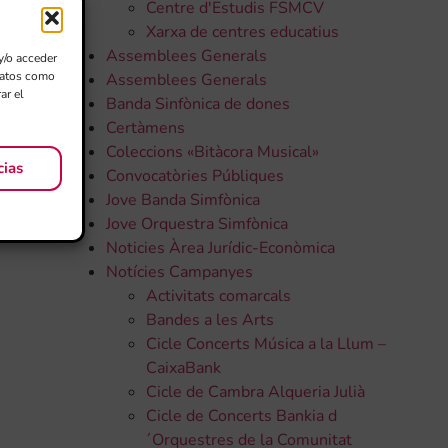
Centre d'Estudis FSMCV
Xarxa de centres educatius
Assemblees Generals
y/o acceder
 datos como
Assemblees Generals
ar el
Banda Sinfònica de dones
Certàmens
Coleccions «Bitàcora Musical»
cias
Convocatòries Públiques
Jove Banda Simfònica
Jove Orquestra Simfònica
Noticies Àrea Jurídic-Econòmica
Notícies Campanyes
Activitats comarcals
Bandes a les Arts
Cicle Concerts Música a la Llum –
CaixaBank
Cicle de Cambra Alqueria Julià
Cicle de Concerts Bankia d
´Orquestres de la Comunitat