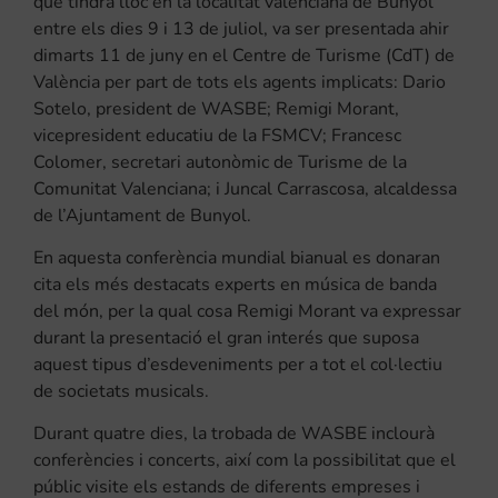
que tindrà lloc en la localitat valenciana de Bunyol
entre els dies 9 i 13 de juliol, va ser presentada ahir
dimarts 11 de juny en el Centre de Turisme (CdT) de
València per part de tots els agents implicats: Dario
Sotelo, president de WASBE; Remigi Morant,
vicepresident educatiu de la FSMCV; Francesc
Colomer, secretari autonòmic de Turisme de la
Comunitat Valenciana; i Juncal Carrascosa, alcaldessa
de l’Ajuntament de Bunyol.
En aquesta conferència mundial bianual es donaran
cita els més destacats experts en música de banda
del món, per la qual cosa Remigi Morant va expressar
durant la presentació el gran interés que suposa
aquest tipus d’esdeveniments per a tot el col·lectiu
de societats musicals.
Durant quatre dies, la trobada de WASBE inclourà
conferències i concerts, així com la possibilitat que el
públic visite els estands de diferents empreses i