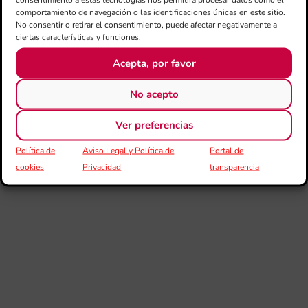
ce
comportamiento de navegación o las identificaciones únicas en este sitio.
el 
No consentir o retirar el consentimiento, puede afectar negativamente a
ani
ciertas características y funciones.
am
l’e
Acepta, por favor
de 
no
No acepto
si
de 
Fe
Ver preferencias
Mé
Política de
Aviso Legal y Política de
Portal de
80 
mú
cookies
Privacidad
transparencia
fo
la 
am
dir
de 
Día
Gar
una
qu