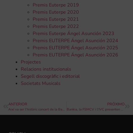
Premis Euterpe 2019
Premis Euterpe 2020
Premis Euterpe 2021
Premis Euterpe 2022
Premis Euterpe Ángel Asunción 2023
Premis EUTERPE Ángel Asunción 2024
Premis EUTERPE Ángel Asunción 2025
Premis EUTERPE Ángel Asunción 2026
Projectes
Relacions institucionals
Segell discogràfic i editorial
Societats Musicals
ANTERIOR
PRÓXIMO
Així va ser l’històric concert de la Banda Simfònica Unió Musical de Llíria amb tres dels millors trompetistes del món: Arturo Sandoval, Rubén Simeó i Yturvides Vílchez
Bankia, la FSMCV i l’IVC presenten el jurat de la II edició dels ‘Premis Bankia al talent musical’