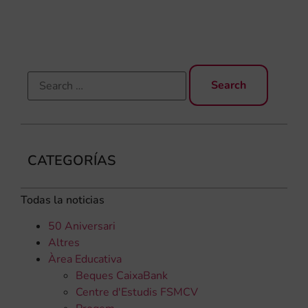
rec
els
CATEGORÍAS
Todas la noticias
50 Aniversari
Altres
Àrea Educativa
Beques CaixaBank
Centre d'Estudis FSMCV