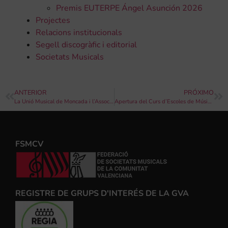
Premis EUTERPE Ángel Asunción 2026
Projectes
Relacions institucionals
Segell discogràfic i editorial
Societats Musicals
ANTERIOR
PRÓXIMO
La Unió Musical de Moncada i l’Associació de Comerciants de Moncada organitzen el XII concert “Notes Solidàries”
Apertura del Curs d’Escoles de Música 2017-2018
FSMCV
REGISTRE DE GRUPS D'INTERÉS DE LA GVA