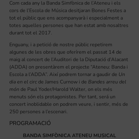
Com cada any la Banda Simfònica de l’Ateneu i els
cors de l’Escola de Música desitjaran Bones Festes a
tot el públic que ens acompanyarà i especialment a
totes aquelles persones que han estat amb nosaltres
durant tot el 2017.
Enguany, i a petició de nostre públic repetirem
algunes de les obres que oferírem el passat 14 de
maig al concert de l’Auditori de la Diputació d’Alacant
(ADDA) on presentàrem el projecte “Ateneu: Banda i
Escola a l’ADDA”. Així podrem tornar a gaudir de
Un
dia en el circ
de James Curnow i de
Bandes arreu del
món
de Paul Yoder/Harold Walter, on els més
menuts són els protagonistes. Per tant, será un
concert inoblidable on podrem veure, i sentir, més de
250 persones a l’escenari.
PROGRAMACIÓ
BANDA SIMFÒNICA ATENEU MUSICAL