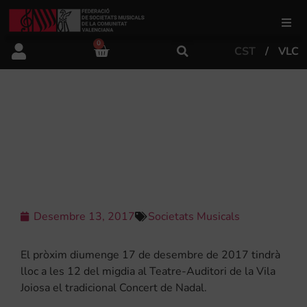
0
CST
VLC
FSMCV
Àrea de gestió
LA SOCIETAT ATENEU MUSICAL DE
LA VILA JOIOSA OFEREIX EL
CONCERT DE NADAL
Àrea educativa
Àrea Artística
Desembre 13, 2017
Societats Musicals
Actualitat
El pròxim diumenge 17 de desembre de 2017 tindrà
lloc a les 12 del migdia al Teatre-Auditori de la Vila
Joiosa el tradicional Concert de Nadal.
Tenda