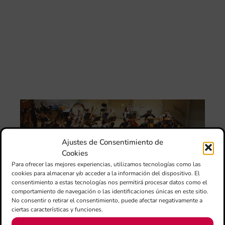
Au
de
Juv
Ta
la 
“L
Sa
tin
La
Ba
Si
de 
FS
Ajustes de Consentimiento de
ce
Cookies
el 
Para ofrecer las mejores experiencias, utilizamos tecnologías como las
ani
cookies para almacenar y/o acceder a la información del dispositivo. El
am
consentimiento a estas tecnologías nos permitirá procesar datos como el
l’e
comportamiento de navegación o las identificaciones únicas en este sitio.
de 
No consentir o retirar el consentimiento, puede afectar negativamente a
no
ciertas características y funciones.
si
de 