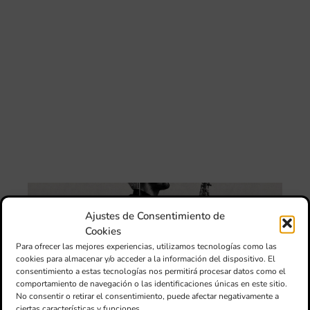
FS
IVC
ma
un
pu
adi
pa
est
de
loc
afe
por
III
Au
de
Ajustes de Consentimiento de
Juv
Cookies
“L
Para ofrecer las mejores experiencias, utilizamos tecnologías como las
Sa
cookies para almacenar y/o acceder a la información del dispositivo. El
Ta
consentimiento a estas tecnologías nos permitirá procesar datos como el
la 
comportamiento de navegación o las identificaciones únicas en este sitio.
LL
No consentir o retirar el consentimiento, puede afectar negativamente a
DE
ciertas características y funciones.