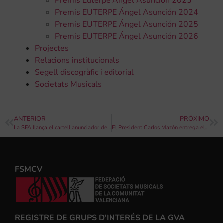
Premis Euterpe Ángel Asunción 2023
Premis EUTERPE Ángel Asunción 2024
Premis EUTERPE Ángel Asunción 2025
Premis EUTERPE Ángel Asunción 2026
Projectes
Relacions institucionals
Segell discogràfic i editorial
Societats Musicals
ANTERIOR
PRÓXIMO
La SFA llança el cartell anunciador de la 49 edició del Certamen Internacional de Música Vila d’Altea
El President Carlos Mazón entrega els Premis Euterpe-Ángel Asunción de la FSMCV
FSMCV
REGISTRE DE GRUPS D'INTERÉS DE LA GVA