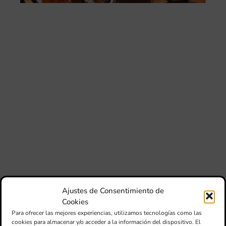
cu
20
La
con
la
jun
FS
IVC
ma
un
pu
adi
pa
est
de
loc
afe
por
Ajustes de Consentimiento de
Cookies
III
Au
Para ofrecer las mejores experiencias, utilizamos tecnologías como las
de
cookies para almacenar y/o acceder a la información del dispositivo. El