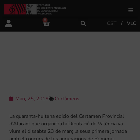
0
CST
VLC
FSMCV
Àrea de gestió
48É CERTAMEN PROVINCIAL
D’ALACANT: RESULTATS DE LA
PRIMERA I SEGONA SECCIÓ
Àrea educativa
Àrea Artística
Març 25, 2019
Certàmens
Actualitat
La quaranta-huitena edició del Certamen Provincial
d’Alacant que organitza la Diputació de València va
viure el dissabte 23 de març la seua primera jornada
Tenda
amb el concurs de les agrupacions de Primera i