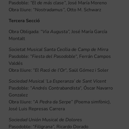
Pasdoble:
“El de más clase”
, José María Moreno
Obra lliure: “
Nostradamus”
, Otto M. Schwarz
Tercera Secció
Obra Obligada: “
Via Augusta”,
José María García
Montalt
Societat Musical Santa Cecília de Camp de Mirra
Pasdoble: “
Fiesta del Pasodoble
“, Ferrán Campos
Valdés
Obra lliure: “
El Racó de l’Or
“, Saül Gómez i Soler
Sociedad Musical ‘La Esperanza’ de Sant Vicent
Pasdoble: “
Andrés Contrabandista
“, Óscar Navarro
Gonzalez
Obra lliure: “
A Pedra da Serpe
” (Poema simfònic),
José Luis Represas Carrera
Sociedad Unión Musical de Dolores
Pasodoble: “
Filigrana”
, Ricardo Dorado