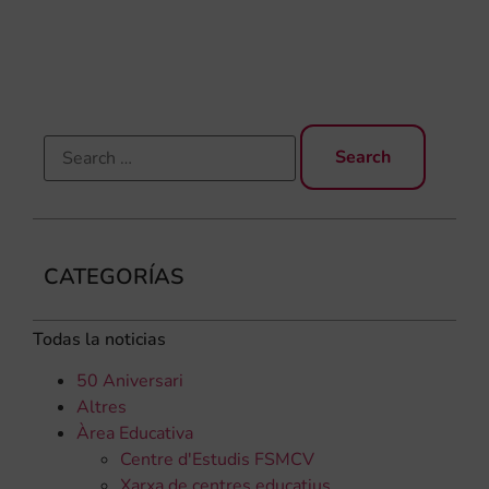
qu
rec
els
CATEGORÍAS
Todas la noticias
50 Aniversari
Altres
Àrea Educativa
Centre d'Estudis FSMCV
Xarxa de centres educatius