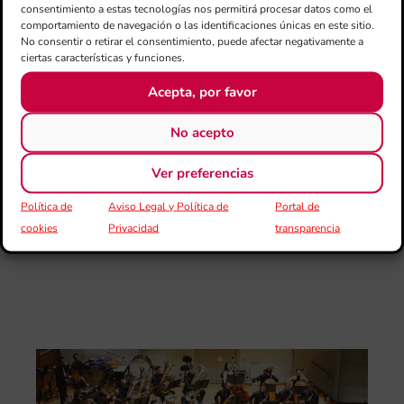
Juv
consentimiento a estas tecnologías nos permitirá procesar datos como el
“L
comportamiento de navegación o las identificaciones únicas en este sitio.
Sa
No consentir o retirar el consentimiento, puede afectar negativamente a
Ta
ciertas características y funciones.
la 
Acepta, por favor
LL
DE
CE
No acepto
L’II
Ce
Ver preferencias
Au
de
Política de
Aviso Legal y Política de
Portal de
Juv
cookies
Privacidad
transparencia
Ta
la 
“L
Sa
tin
La
Ba
Si