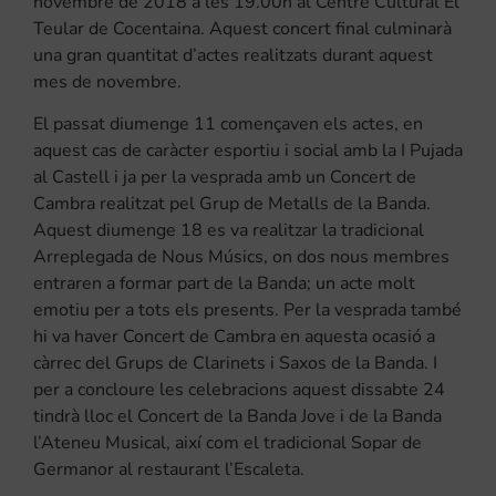
novembre de 2018 a les 19.00h al Centre Cultural El
Teular de Cocentaina. Aquest concert final culminarà
una gran quantitat d’actes realitzats durant aquest
mes de novembre.
El passat diumenge 11 començaven els actes, en
aquest cas de caràcter esportiu i social amb la I Pujada
al Castell i ja per la vesprada amb un Concert de
Cambra realitzat pel Grup de Metalls de la Banda.
Aquest diumenge 18 es va realitzar la tradicional
Arreplegada de Nous Músics, on dos nous membres
entraren a formar part de la Banda; un acte molt
emotiu per a tots els presents. Per la vesprada també
hi va haver Concert de Cambra en aquesta ocasió a
càrrec del Grups de Clarinets i Saxos de la Banda. I
per a concloure les celebracions aquest dissabte 24
tindrà lloc el Concert de la Banda Jove i de la Banda
l’Ateneu Musical, així com el tradicional Sopar de
Germanor al restaurant l’Escaleta.