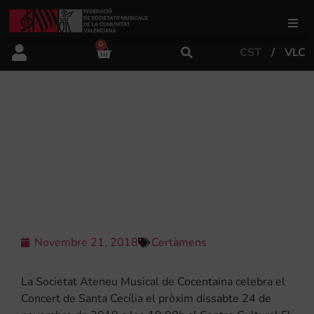
0
CST
VLC
FSMCV
Àrea de gestió
L’ATENEU MUSICAL DE COCENTAINA
POSA FI ALS ACTES EN HONOR A LA
PATRONA AMB EL GRAN CONCERT
Àrea educativa
DE SANTA CECÍLIA
Àrea Artística
Novembre 21, 2018
Certàmens
Actualitat
La Societat Ateneu Musical de Cocentaina celebra el
Tenda
Concert de Santa Cecília el pròxim dissabte 24 de