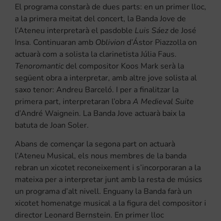
El programa constarà de dues parts: en un primer lloc,
a la primera meitat del concert, la Banda Jove de
l’Ateneu interpretarà el pasdoble
Luis Sáez
de José
Insa. Continuaran amb
Oblivion
d’Ástor Piazzolla on
actuarà com a solista la clarinetista Júlia Faus.
Tenoromantic
del compositor Koos Mark serà la
següent obra a interpretar, amb altre jove solista al
saxo tenor: Andreu Barceló. I per a finalitzar la
primera part, interpretaran l’obra
A Medieval Suite
d’André Waignein. La Banda Jove actuarà baix la
batuta de Joan Soler.
Abans de començar la segona part on actuarà
l’Ateneu Musical, els nous membres de la banda
rebran un xicotet reconeixement i s’incorporaran a la
mateixa per a interpretar junt amb la resta de músics
un programa d’alt nivell. Enguany la Banda farà un
xicotet homenatge musical a la figura del compositor i
director Leonard Bernstein. En primer lloc