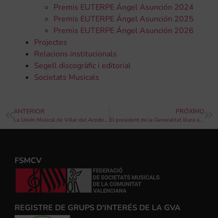
Premis EUTERPE Ángel Asunción 2024
Premis EUTERPE Ángel Asunción 2025
Premis EUTERPE Ángel Asunción 2026
Projectes
Relacions institucionals
Segell discogràfic i editorial
Societats Musicals
ANTERIOR
PRÓXIMO
La Unión Musical de Villar del Arzobispo dóna la benvinguda a sis nous músics en el Concert Extraordinari de Santa Cecília
El president de la Generalitat lliura els XIX Premis Euterpe de la FSMCV
FSMCV
REGISTRE DE GRUPS D'INTERÉS DE LA GVA