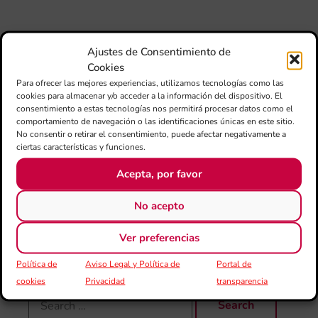
si
de 
Fe
Mé
Ajustes de Consentimiento de
80 
Cookies
mú
Para ofrecer las mejores experiencias, utilizamos tecnologías como las
fo
cookies para almacenar y/o acceder a la información del dispositivo. El
la 
consentimiento a estas tecnologías nos permitirá procesar datos como el
am
comportamiento de navegación o las identificaciones únicas en este sitio.
dir
No consentir o retirar el consentimiento, puede afectar negativamente a
de 
ciertas características y funciones.
Día
Acepta, por favor
Gar
una
qu
No acepto
rec
els
Ver preferencias
Política de
Aviso Legal y Política de
Portal de
cookies
Privacidad
transparencia