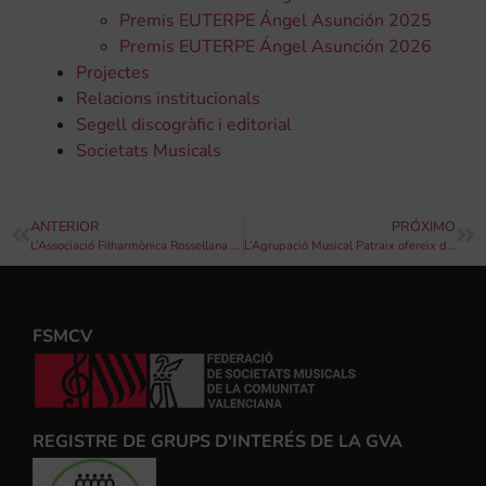
Premis EUTERPE Ángel Asunción 2025
Premis EUTERPE Ángel Asunción 2026
Projectes
Relacions institucionals
Segell discogràfic i editorial
Societats Musicals
ANTERIOR
PRÓXIMO
L’Associació Filharmònica Rossellana va oferir un concert en homenatge a la figura de la dona al món bandístic
L’Agrupació Musical Patraix ofereix diumenge un concert al Mercat de Colon
FSMCV
REGISTRE DE GRUPS D'INTERÉS DE LA GVA