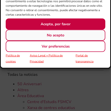
consentimiento a estas tecnologías nos permitirá procesar datos como el
rec
comportamiento de navegación o las identificaciones únicas en este sitio.
els
No consentir o retirar el consentimiento, puede afectar negativamente a
ciertas características y funciones.
Acepta, por favor
No acepto
Ver preferencias
Política de
Aviso Legal y Política de
Portal de
CATEGORÍAS
cookies
Privacidad
transparencia
Todas la noticias
50 Aniversari
Altres
Àrea Educativa
Centre d'Estudis FSMCV
Xarxa de centres educatius