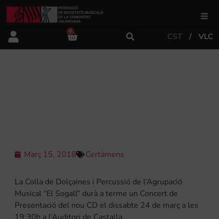
0
CST
VLC
FSMCV
Àrea de gestió
CONCERT DE PRESENTACIÓ DE
“SONS DE CASTALLA”, NOU
TREBALL DE LA COLLA EL SOGALL
Àrea educativa
Àrea Artística
Març 15, 2018
Certàmens
Actualitat
La Colla de Dolçaines i Percussió de l’Agrupació
Musical “El Sogall” durà a terme un Concert de
Presentació del nou CD el dissabte 24 de març a les
Tenda
19:30h a l’Auditori de Castalla.