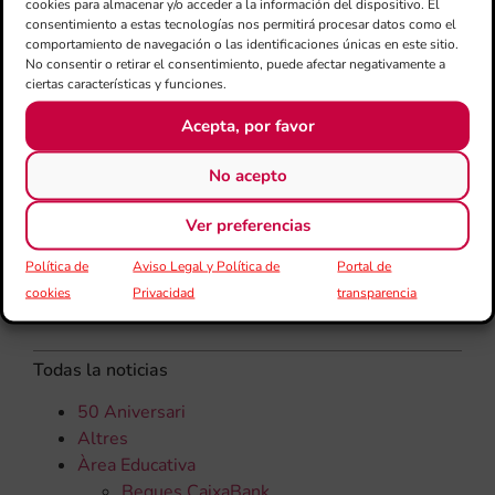
cookies para almacenar y/o acceder a la información del dispositivo. El
una
consentimiento a estas tecnologías nos permitirá procesar datos como el
qu
comportamiento de navegación o las identificaciones únicas en este sitio.
rec
No consentir o retirar el consentimiento, puede afectar negativamente a
els
ciertas características y funciones.
Acepta, por favor
No acepto
Ver preferencias
Política de
Aviso Legal y Política de
Portal de
cookies
Privacidad
transparencia
CATEGORÍAS
Todas la noticias
50 Aniversari
Altres
Àrea Educativa
Beques CaixaBank