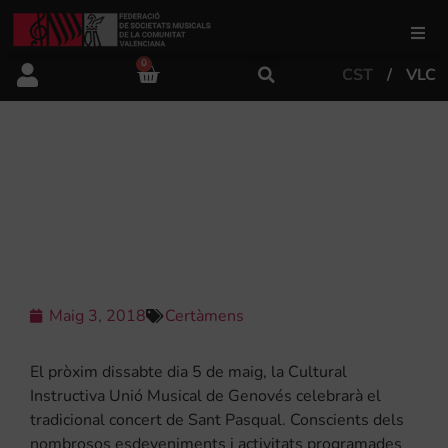
0
CST
VLC
FSMCV
Àrea de gestió
CONCERT DE SANT PASQUAL 2018
DE LA CULTURAL INSTRUCTIVA
UNIÓ MUSICAL DE GENOVÉS
Àrea educativa
Àrea Artística
Maig 3, 2018
Certàmens
Actualitat
El pròxim dissabte dia 5 de maig, la Cultural
Instructiva Unió Musical de Genovés celebrarà el
tradicional concert de Sant Pasqual. Conscients dels
Tenda
nombrosos esdeveniments i activitats programades