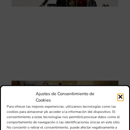
DE
CE
L’II
Ce
Au
de
Juv
Ta
la 
“L
Sa
tin
La
Ba
Ajustes de Consentimiento de
Si
de 
Cookies
FS
Para ofrecer las mejores experiencias, utilizamos tecnologías como las
ce
cookies para almacenar y/o acceder a la información del dispositivo. El
el 
consentimiento a estas tecnologías nos permitirá procesar datos como el
ani
comportamiento de navegación o las identificaciones únicas en este sitio.
am
No consentir o retirar el consentimiento, puede afectar negativamente a