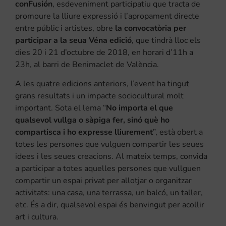
conFusión
, esdeveniment participatiu que tracta de
promoure la lliure expressió i l’apropament directe
entre públic i artistes, obre
la convocatòria per
participar a la seua Véna edició
, que tindrà lloc els
dies 20 i 21 d’octubre de 2018, en horari d’11h a
23h, al barri de Benimaclet de València.
A les quatre edicions anteriors, l’event ha tingut
grans resultats i un impacte sociocultural molt
important. Sota el lema “
No importa el que
qualsevol vullga o sàpiga fer, sinó què ho
compartisca i ho expresse lliurement
”, està obert a
totes les persones que vulguen compartir les seues
idees i les seues creacions. Al mateix temps, convida
a participar a totes aquelles persones que vullguen
compartir un espai privat per allotjar o organitzar
activitats: una casa, una terrassa, un balcó, un taller,
etc. És a dir, qualsevol espai és benvingut per acollir
art i cultura.