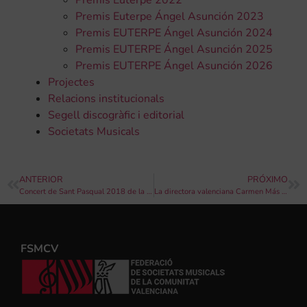
Premis Euterpe Ángel Asunción 2023
Premis EUTERPE Ángel Asunción 2024
Premis EUTERPE Ángel Asunción 2025
Premis EUTERPE Ángel Asunción 2026
Projectes
Relacions institucionals
Segell discogràfic i editorial
Societats Musicals
ANTERIOR
PRÓXIMO
Concert de Sant Pasqual 2018 de la Cultural Instructiva Unió Musical de Genovés
La directora valenciana Carmen Más ofereix un concert a l’Auditori de Castelló amb l’Orquestra Filharmònica Martín i Soler de València i el quartet de trompes Stomvi
FSMCV