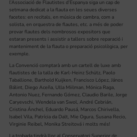
l’Associació de Flautistes d’Espanya siga un cap de
setmana dedicat a la flauta en les seues diverses
facetes: en recitals, en música de cambra, com a
solista, en orquestra de flautes, etc. a més de poder
provar flautes dels nombrosos expositors que
estaran presents i assistir a tallers sobre reparació i
manteniment de la flauta o preparació psicològica, per
exemple.
La Convenció comptarà amb un cartell de luxe amb
flautistes de la talla de Karl-Heinz Schütz, Paolo
Taballione, Barthold Kuijken, Francisco López, János
Bálint, Diego Aceña, Ulla Miilman, Mónica Raga,
Antonio Nuez, Fernando Gómez, Claudio Barile, Jorge
Caryevschi, Wendela van Swol, André Cebrián,
Cristina Ánchel, Eduardo Pausá, Marcos Chirivella,
Isabel Vila, Patrícia da Dalt, Mie Ogura, Susana Recio,
Virginie Reibel, Monika Streitová i molts més!
La trobada tindrà lloc al Conservatori Superior de