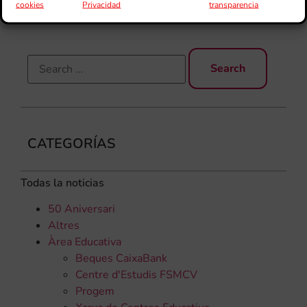
els
cookies
Privacidad
transparencia
CATEGORÍAS
Todas la noticias
50 Aniversari
Altres
Àrea Educativa
Beques CaixaBank
Centre d'Estudis FSMCV
Progem