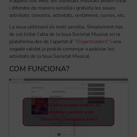
d’aquest lloc web, les Societats Musicals poden crear
i difondre de manera senzilla i gratuïta les seues
activitats: concerts, activitats, certàmens, cursos, etc.
La seua utilització és molt senzilla. Simplement has
de sol·licitar l’alta de la teua Societat Musical en la
plataforma des de l’apartat d’
“Organitzadors
” i una
vegada validat ja podràs començar a publicar les
activitats de la teua Societat Musical.
COM FUNCIONA?
Haz clic para aceptar cookies de
marketing y permitir este
contenido (Translation error)