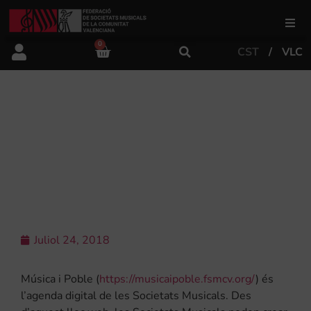
0
CST
VLC
FSMCV
Àrea de gestió
FSMCV LLANÇA “MÚSICA I POBLE”:
UN NOU SERVEI PER A LA
PUBLICACIÓ I DIFUSIÓ D’ACTIVITATS
Àrea educativa
DE LES SOCIETATS MUSICALS
Àrea Artística
Juliol 24, 2018
Actualitat
Música i Poble (
https://musicaipoble.fsmcv.org/
) és
Tenda
l’agenda digital de les Societats Musicals. Des