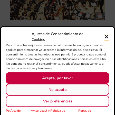
el 
ani
am
l’e
de 
no
si
Ajustes de Consentimiento de
de 
Cookies
Fe
Mé
Para ofrecer las mejores experiencias, utilizamos tecnologías como las
cookies para almacenar y/o acceder a la información del dispositivo. El
80 
consentimiento a estas tecnologías nos permitirá procesar datos como el
mú
comportamiento de navegación o las identificaciones únicas en este sitio.
fo
No consentir o retirar el consentimiento, puede afectar negativamente a
la 
ciertas características y funciones.
am
dir
Acepta, por favor
de 
Día
No acepto
Gar
una
Ver preferencias
qu
rec
Política de
Aviso Legal y Política de
Portal de