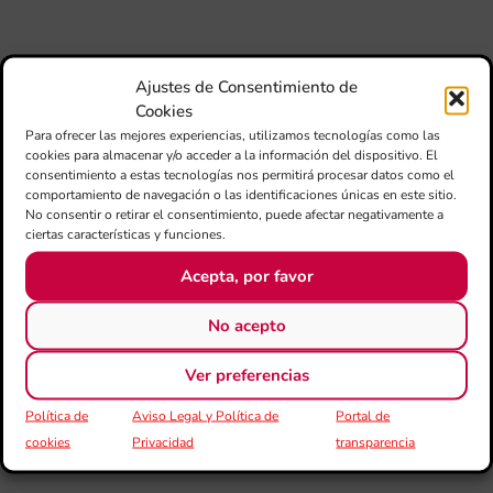
L’II
Ce
Au
Ajustes de Consentimiento de
de
Juv
Cookies
Ta
Para ofrecer las mejores experiencias, utilizamos tecnologías como las
la 
cookies para almacenar y/o acceder a la información del dispositivo. El
consentimiento a estas tecnologías nos permitirá procesar datos como el
“L
comportamiento de navegación o las identificaciones únicas en este sitio.
Sa
No consentir o retirar el consentimiento, puede afectar negativamente a
tin
ciertas características y funciones.
La
Acepta, por favor
Ba
Si
No acepto
de 
FS
ce
Ver preferencias
el 
ani
Política de
Aviso Legal y Política de
Portal de
am
cookies
Privacidad
transparencia
l’e
de 
no