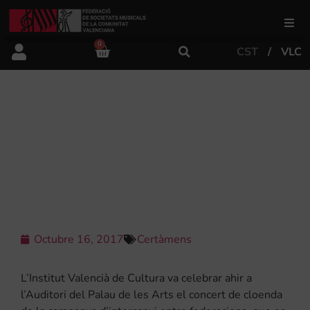
0
CST
VLC
FSMCV
Àrea de gestió
L’INSTITUT VALENCIÀ DE CULTURA
CELEBRA EL CONCERT DE CLOENDA
DE LA CAMPANYA D’INTERCANVI
Àrea educativa
ENTRE FEDERACIONS
Àrea Artística
Octubre 16, 2017
Certàmens
Actualitat
L’Institut Valencià de Cultura va celebrar ahir a
Tenda
l’Auditori del Palau de les Arts el concert de cloenda