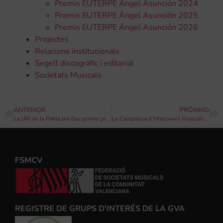
Premis EUTERPE Ángel Asunción 2024
Premis EUTERPE Ángel Asunción 2025
Premis EUTERPE Ángel Asunción 2026
Projectes
Relacions institucionals
Segell discogràfic i editorial
Societats Musicals
ANTERIOR
PRÓXIMO
La UM de la Pobla del Duc primer premi d’interpretació en el concurs d’entrada de bandes de les festes d’Albaida
La Campanya d’Intercanvis Musicals més gran en la història de la Comunitat es clausura amb un concert de més de 350 músics al Palau dels Arts
FSMCV
REGISTRE DE GRUPS D'INTERÉS DE LA GVA