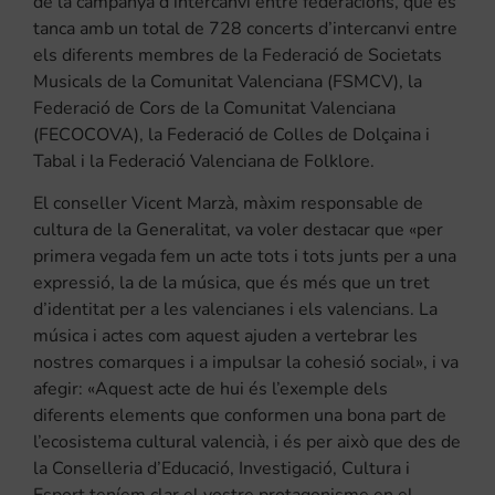
de la campanya d’intercanvi entre federacions, que es
tanca amb un total de 728 concerts d’intercanvi entre
els diferents membres de la Federació de Societats
Musicals de la Comunitat Valenciana (FSMCV), la
Federació de Cors de la Comunitat Valenciana
(FECOCOVA), la Federació de Colles de Dolçaina i
Tabal i la Federació Valenciana de Folklore.
El conseller Vicent Marzà, màxim responsable de
cultura de la Generalitat, va voler destacar que «per
primera vegada fem un acte tots i tots junts per a una
expressió, la de la música, que és més que un tret
d’identitat per a les valencianes i els valencians. La
música i actes com aquest ajuden a vertebrar les
nostres comarques i a impulsar la cohesió social», i va
afegir: «Aquest acte de hui és l’exemple dels
diferents elements que conformen una bona part de
l’ecosistema cultural valencià, i és per això que des de
la Conselleria d’Educació, Investigació, Cultura i
Esport teníem clar el vostre protagonisme en el