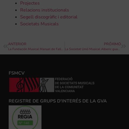
Projectes
Relacions institucionals
Segell discogràfic i editorial
Societats Musicals
ANTERIOR
PRÓXIMO
La Fundación Musical Manuel de Falla de Illescas guanya la Secció Segona del 133é Certamen Internacional de Bandes de Música “Ciutat de València” 2019
La Societat Unió Musical Alberic guanya la Secció d’Honor del 133é Certamen Internacional de Bandes de Música «Ciutat de València» 2019
FSMCV
REGISTRE DE GRUPS D'INTERÉS DE LA GVA