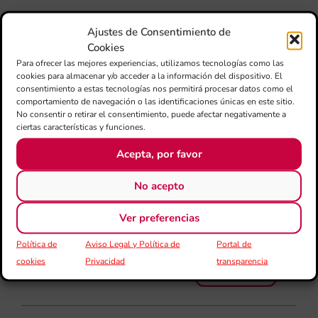
Mé
80 
mú
Ajustes de Consentimiento de
fo
Cookies
la 
Para ofrecer las mejores experiencias, utilizamos tecnologías como las
am
cookies para almacenar y/o acceder a la información del dispositivo. El
consentimiento a estas tecnologías nos permitirá procesar datos como el
dir
comportamiento de navegación o las identificaciones únicas en este sitio.
de 
No consentir o retirar el consentimiento, puede afectar negativamente a
Día
ciertas características y funciones.
Gar
una
Acepta, por favor
qu
rec
No acepto
els
Ver preferencias
Política de
Aviso Legal y Política de
Portal de
cookies
Privacidad
transparencia