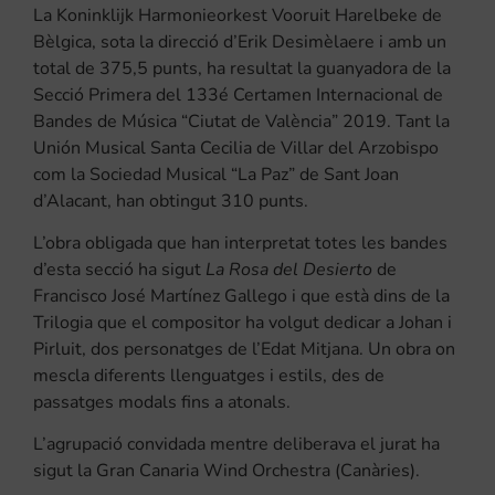
La Koninklijk Harmonieorkest Vooruit Harelbeke de
Bèlgica, sota la direcció d’Erik Desimèlaere i amb un
total de 375,5 punts, ha resultat la guanyadora de la
Secció Primera del 133é Certamen Internacional de
Bandes de Música “Ciutat de València” 2019. Tant la
Unión Musical Santa Cecilia de Villar del Arzobispo
com la Sociedad Musical “La Paz” de Sant Joan
d’Alacant, han obtingut 310 punts.
L’obra obligada que han interpretat totes les bandes
d’esta secció ha sigut
La Rosa del Desierto
de
Francisco José Martínez Gallego i que està dins de la
Trilogia que el compositor ha volgut dedicar a Johan i
Pirluit, dos personatges de l’Edat Mitjana. Un obra on
mescla diferents llenguatges i estils, des de
passatges modals fins a atonals.
L’agrupació convidada mentre deliberava el jurat ha
sigut la Gran Canaria Wind Orchestra (Canàries).