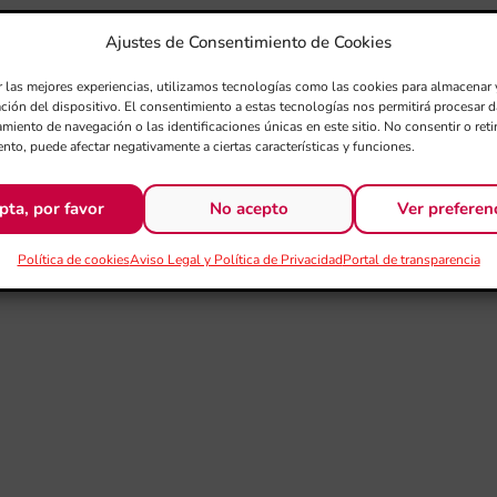
Ajustes de Consentimiento de Cookies
r las mejores experiencias, utilizamos tecnologías como las cookies para almacenar 
ación del dispositivo. El consentimiento a estas tecnologías nos permitirá procesar
miento de navegación o las identificaciones únicas en este sitio. No consentir o retir
nto, puede afectar negativamente a ciertas características y funciones.
pta, por favor
No acepto
Ver preferen
Política de cookies
Aviso Legal y Política de Privacidad
Portal de transparencia