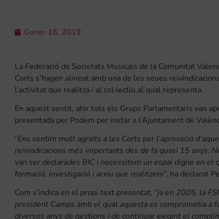
Gener 16, 2019
La Federació de Societats Musicals de la Comunitat Valenc
Corts s’hagen alineat amb una de les seues reivindicacions
l’activitat que realitza i al col·lectiu al qual representa.
En aquest sentit, ahir tots els Grups Parlamentaris van ap
presentada per Podem per instar a l’Ajuntament de València a
“
Ens sentim molt agraïts a les Corts per l’aprovació d’aqu
reivindicacions més importants des de fa quasi 15 anys. N
van ser declarades BIC i necessitem un espai digne en el q
formació, investigació i arxiu que realitzem
”, ha declarat 
Com s’indica en el propi text presentat, “
ja en 2005, la FS
president Camps amb el qual aquesta es comprometia a fac
diversos anys de gestions i de continuar exigint el compl