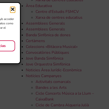
Xarxa de Centres Educatius
Àrea Educativa
Centre d'Estudis FSMCV
Xarxa de centres educatius
y/o acceder
Assemblees Generals
 datos como
ar el
Assemblees Generals
Banda Sinfònica de dones
Certàmens
cias
Coleccions «Bitàcora Musical»
Convocatòries Públiques
Jove Banda Simfònica
Jove Orquestra Simfònica
Noticies Àrea Jurídic-Econòmica
Notícies Campanyes
Activitats comarcals
Bandes a les Arts
Cicle Concerts Música a la Llum –
CaixaBank
Cicle de Cambra Alqueria Julià