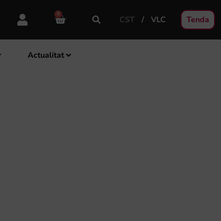
0
CST
VLC
Tenda
Actualitat
 PER INSTAR A
E REHABILITACIÓ DE