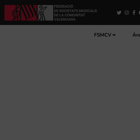
FSMCV
Àre
LES CORTS S’ALINEEN AMB
L’AJUNTAMENT DE VALÈNCI
L’ALQUERIA JULIÀ