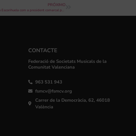
PRÓXIMO
Les societats musicals de Els Ports-Alt Maestrat reelegeixen Iván Escorihuela com a president comarcal per als pròxims quatre anys
CONTACTE
Federació de Societats Musicals de la
Comunitat Valenciana
963 531 943
fsmcv@fsmcv.org
Carrer de la Democràcia, 62, 46018
València