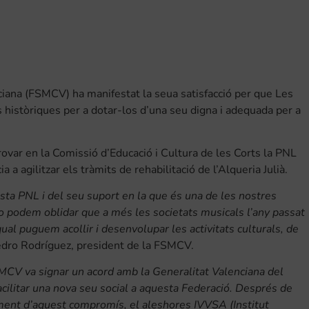
iana (FSMCV) ha manifestat la seua satisfacció per que Les
 històriques per a dotar-los d’una seu digna i adequada per a
rovar en la Comissió d’Educació i Cultura de les Corts la PNL
 agilitzar els tràmits de rehabilitació de l’Alqueria Julià.
esta PNL i del seu suport en la que és una de les nostres
o podem oblidar que a més les societats musicals l’any passat
ual puguem acollir i desenvolupar les activitats culturals, de
Pedro Rodríguez, president de la FSMCV.
MCV va signar un acord amb la Generalitat Valenciana del
ilitar una nova seu social a aquesta Federació. Després de
iment d’aquest compromís, el aleshores IVVSA (Institut