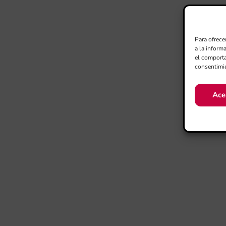
Para ofrece
a la inform
el comporta
consentimie
Ace