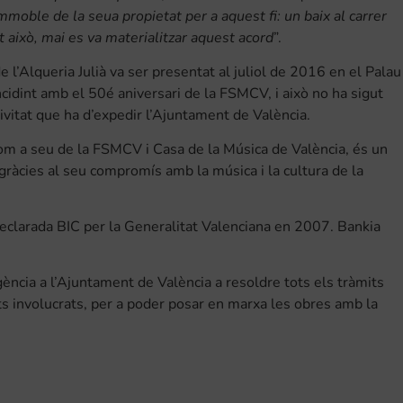
immoble de la seua propietat per a aquest fi: un baix al carrer
 això, mai es va materialitzar aquest acord
”.
e l’Alqueria Julià va ser presentat al juliol de 2016 en el Palau
incidint amb el 50é aniversari de la FSMCV, i això no ha sigut
tivitat que ha d’expedir l’Ajuntament de València.
com a seu de la FSMCV i Casa de la Música de València, és un
 gràcies al seu compromís amb la música i la cultura de la
r declarada BIC per la Generalitat Valenciana en 2007. Bankia
ència a l’Ajuntament de València a resoldre tots els tràmits
ts involucrats, per a poder posar en marxa les obres amb la