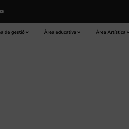
a de gestió
Àrea educativa
Àrea Artística
 LA FSMCV I APROVEN UNA PNL
A A AGILITZAR ELS TRÀMITS D