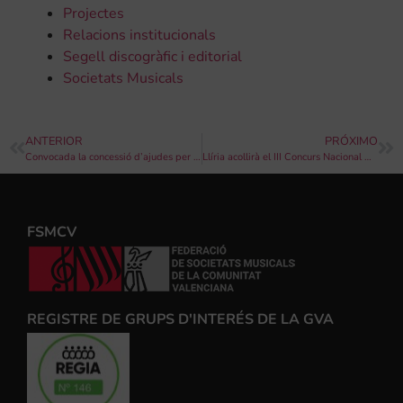
Projectes
Relacions institucionals
Segell discogràfic i editorial
Societats Musicals
ANTERIOR
PRÓXIMO
Convocada la concessió d’ajudes per a la producció i edició discogràfica per a l’exercici 2018 per part de l’Institut Valencià de Cultura
Llíria acollirà el III Concurs Nacional AFOES
FSMCV
REGISTRE DE GRUPS D'INTERÉS DE LA GVA