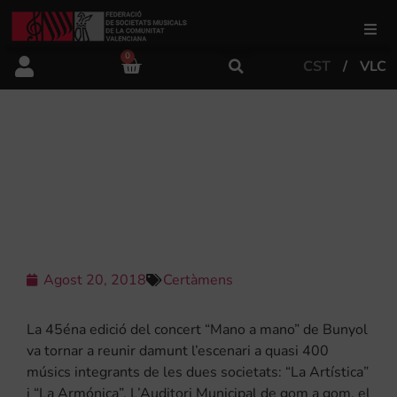
0
CST
VLC
FSMCV
Àrea de gestió
“MANO A MANO” DE BUNYOL 2018:
UN SIMPOSI SOBRE EL FAUSTO
D’ORIENT
Àrea educativa
Àrea Artística
Agost 20, 2018
Certàmens
Actualitat
La 45éna edició del concert “Mano a mano” de Bunyol
va tornar a reunir damunt l’escenari a quasi 400
músics integrants de les dues societats: “La Artística”
Tenda
i “La Armónica”. L’Auditori Municipal de gom a gom, el