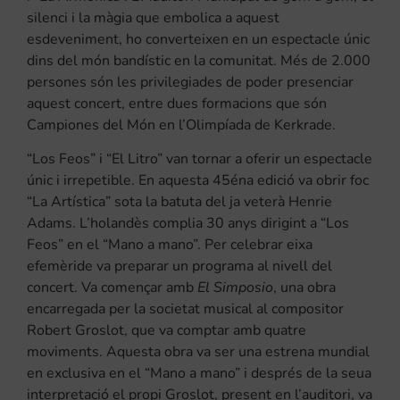
silenci i la màgia que embolica a aquest
esdeveniment, ho converteixen en un espectacle únic
dins del món bandístic en la comunitat. Més de 2.000
persones són les privilegiades de poder presenciar
aquest concert, entre dues formacions que són
Campiones del Món en l’Olimpíada de Kerkrade.
“Los Feos” i “El Litro” van tornar a oferir un espectacle
únic i irrepetible. En aquesta 45éna edició va obrir foc
“La Artística” sota la batuta del ja veterà Henrie
Adams. L’holandès complia 30 anys dirigint a “Los
Feos” en el “Mano a mano”. Per celebrar eixa
efemèride va preparar un programa al nivell del
concert. Va començar amb
El Simposio
, una obra
encarregada per la societat musical al compositor
Robert Groslot, que va comptar amb quatre
moviments. Aquesta obra va ser una estrena mundial
en exclusiva en el “Mano a mano” i després de la seua
interpretació el propi Groslot, present en l’auditori, va