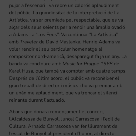
pujar a l’escenari i va rebre un calorós aplaudiment
del públic. La grandiositat de la interpretació de La
Artística, va ser premiada pel respectable, que es va
alçar dels seus seients per a rendir una àmplia ovació
a Adams i a “Los Feos”. Va continuar “La Artística”
amb
Traveler
de David Maslanka. Henrie Adams va
voler rendir el seu particular homenatge al
compositor nord-americà, desaparegut fa ja un any. La
banda va concloure amb
Music for Prague 1968
de
Karel Husa, que també va comptar amb quatre temps.
Després de l’últim acord, el públic va reconèixer el
gran treball de director i músics i ho va premiar amb
un unànime aplaudiment, que va trencar el silenci
reinante durant l’actuació.
Abans que donara començament el concert,
l’Alcaldessa de Bunyol, Juncal Carrascosa i l’edil de
Cultura, Arnaldo Carrascosa van fer lliurament de
l’escut de Bunyol al president d’honor, al director