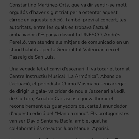
Constantino Martínez-Orts, que va dir sentir-se molt
orgullós d’haver sigut triat per a ostentar aquest
càrrec en aquesta edició. També, previ al concert, les
autoritats, entre les quals es trobava l’actual
ambaixador d’Espanya davant la UNESCO, Andrés
Perelló, van atendre als mitjans de comunicació en un
stand habilitat per la Generalitat Valenciana en el
Passeig de San Luis.
Una vegada fet el canvi d’escenari, li va tocar el torn al
Centre Instructiu Musical “La Armónica”. Abans de
l’actuació, el periodista Chimo Masmano -encarregat
de dirigir la gala- va cridar de nou a l’escenari a l’edil
de Cultura, Arnaldo Carrascosa qui va lliurar el
reconeixement als guanyadors del cartell anunciador
d’aquesta edició del “Mano a mano”. Els protagonistes
van ser David Santana Badía, amb el qual ha
col·laborat i és co-autor Juan Manuel Aparisi.