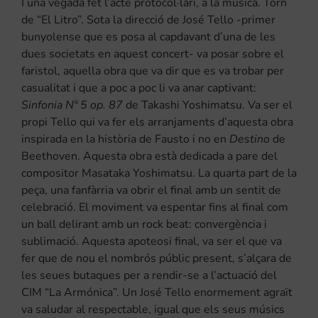
I una vegada fet l’acte protocol·lari, a la música. Torn
de “El Litro”. Sota la direcció de José Tello -primer
bunyolense que es posa al capdavant d’una de les
dues societats en aquest concert- va posar sobre el
faristol, aquella obra que va dir que es va trobar per
casualitat i que a poc a poc li va anar captivant:
Sinfonia Nº 5 op. 87
de Takashi Yoshimatsu. Va ser el
propi Tello qui va fer els arranjaments d’aquesta obra
inspirada en la història de Fausto i no en
Destino
de
Beethoven. Aquesta obra està dedicada a pare del
compositor Masataka Yoshimatsu. La quarta part de la
peça, una fanfàrria va obrir el final amb un sentit de
celebració. El moviment va espentar fins al final com
un ball delirant amb un rock beat: convergència i
sublimació. Aquesta apoteosi final, va ser el que va
fer que de nou el nombrós públic present, s’alçara de
les seues butaques per a rendir-se a l’actuació del
CIM “La Armónica”. Un José Tello enormement agraït
va saludar al respectable, igual que els seus músics