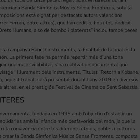
lou un total de setze peces registrades en directe durant
valenciana Banda Simfònica Músics Sense Fronteres, sota la
omposicions està signat per destacats autors valencians
r Ferran, entre altres), que han cedit o, fins i tot, dedicat
s Drets Humans, a so de bombo i platerets” inclou també peces
a campanya Banc d’instruments, la finalitat de la qual és la
 món. La primera fase ha permés repartir més d’una tona
guir una major visibilitat, s’ha realitzat un documental que
, viatge i lliurament dels instruments. Titulat “Retorn a Kobane.
th, aquest treball serà presentat durant l’any 2019 en diversos
 altres, en el prestigiós Festival de Cinema de Sant Sebastià.
NTERES
governamental fundada en 1995 amb l’objectiu d’establir un
solidàries amb la infància més desfavorida del món, ja que la
i la convivència entre les diferents ètnies, pobles i cultures
a crear la Banda Simfònica Músics Sense Fronteres, composta