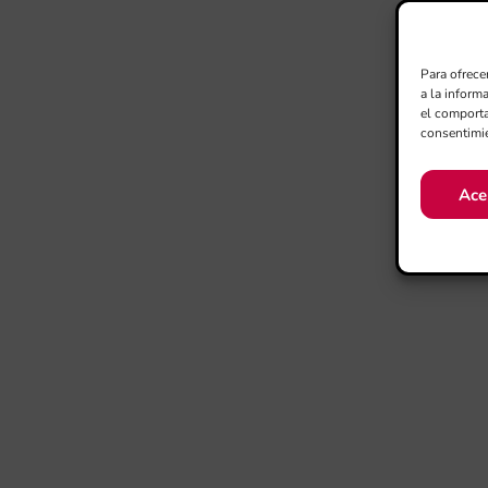
Para ofrece
a la inform
el comporta
consentimie
Ace