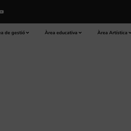
a de gestió
Àrea educativa
Àrea Artística
TERES PRESENTA A VALÈNCIA 
 DE BOMBO I PLATERETS’