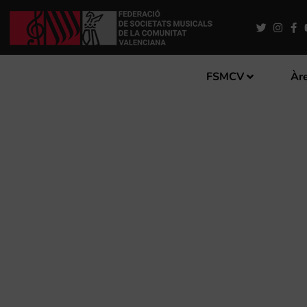
FSMCV
Àre
L’ONG MÚSICS SENSE FRON
‘ELS DRETS HUMANS, A SO