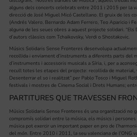
discogràfic “Nostres Bandes de Música”, aquest treball inc
alguns dels concerts celebrats entre 2011 i 2015 per la 
direcció de José Miguel Micó Castellano. El gruix de les c
(Andrés Valero, Bernardo Adam Ferrero, Teo Aparicio i Ferre
alguna de les seues obres a aquest projecte solidari. “El
d’autors clàssics com Tchaikovsky, Verdi o Shostakovic.
Músics Solidaris Sense Fronteres desenvolupa actualment l
recollida i enviament d’instruments a diferents parts del
d’instruments i accessoris musicals a Síria, i, per a aconse
recull totes les etapes del projecte: recollida de material
Desenterrar el so i realitzat” per Pablo Tosco i Miguel Ro
festivals i mostres de Cinema Social i Drets Humans; entre
PARTITURES QUE TRAVESSEN FRO
Músics Solidaris Sense Fronteres és una organització no 
compromís solidari entre la música, els músics i persones 
música pot exercir un important paper en pro de l’harmonia 
del món. Entre 2010 i 2011, la seu valenciana de l’ONG v