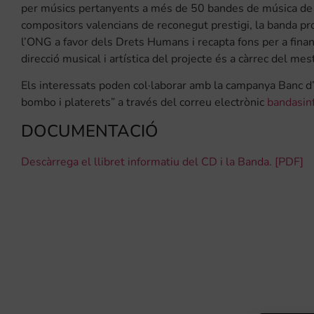
per músics pertanyents a més de 50 bandes de música de
compositors valencians de reconegut prestigi, la banda pro
l’ONG a favor dels Drets Humans i recapta fons per a finanç
direcció musical i artística del projecte és a càrrec del m
Els interessats poden col·laborar amb la campanya Banc d’
bombo i platerets” a través del correu electrònic
bandasin
DOCUMENTACIÓ
Descàrrega el llibret informatiu del CD i la Banda. [PDF]