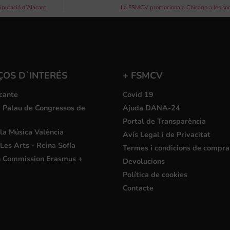
iputació d’Alacant
La FSMCV promociona a Chicago a les soci
ÇOS D´INTERÉS
+ FSMCV
cante
Covid 19
i Palau de Congressos de
Ajuda DANA-24
Portal de Transparència
la Música València
Avís Legal i de Privacitat
Les Arts - Reina Sofía
Termes i condicions de compra
 Commission Erasmus +
Devolucions
Política de cookies
Contacte