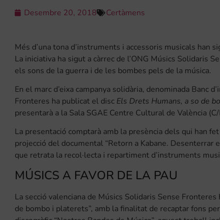
Desembre 20, 2018
Certàmens
Més d’una tona d’instruments i accessoris musicals han sigu
La iniciativa ha sigut a càrrec de l’ONG Músics Solidaris S
els sons de la guerra i de les bombes pels de la música.
En el marc d’eixa campanya solidària, denominada Banc d’
Fronteres ha publicat el disc
Els Drets Humans, a so de bo
presentarà a la Sala SGAE Centre Cultural de València (C/
La presentació comptarà amb la presència dels qui han fet 
projecció del documental “Retorn a Kabane. Desenterrar el
que retrata la recol·lecta i repartiment d’instruments music
MÚSICS A FAVOR DE LA PAU
La secció valenciana de Músics Solidaris Sense Fronteres 
de bombo i platerets”, amb la finalitat de recaptar fons p