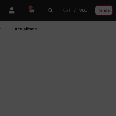
0
CST
VLC
Tenda
Actualitat
EL DISC SOLIDARI