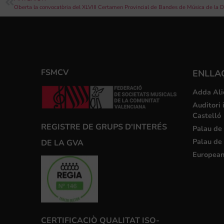
Oberta la convocatòria del XLVIII Certamen Provincial de Bandes de Música de la D
FSMCV
ENLLA
Adda Ali
Auditori 
Castelló
REGISTRE DE GRUPS D'INTERÉS
Palau de 
Palau de 
DE LA GVA
European
CERTIFICACIÒ QUALITAT ISO-