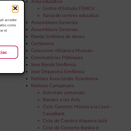
Àrea Educativa
Centre d'Estudis FSMCV
Xarxa de centres educatius
y/o acceder
Assemblees Generals
 datos como
Assemblees Generals
ar el
Banda Sinfònica de dones
Certàmens
Coleccions «Bitàcora Musical»
cias
Convocatòries Públiques
Jove Banda Simfònica
Jove Orquestra Simfònica
Noticies Àrea Jurídic-Econòmica
Notícies Campanyes
Activitats comarcals
Bandes a les Arts
Cicle Concerts Música a la Llum –
CaixaBank
Cicle de Cambra Alqueria Julià
Cicle de Concerts Bankia d