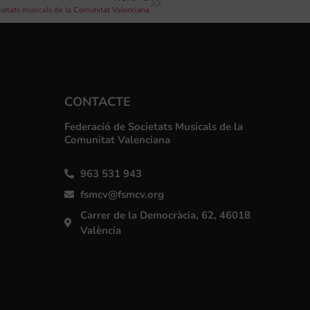
etats musicals de la Comunitat Valenciana
CONTACTE
Federació de Societats Musicals de la
Comunitat Valenciana
963 531 943
fsmcv@fsmcv.org
Carrer de la Democràcia, 62, 46018
València