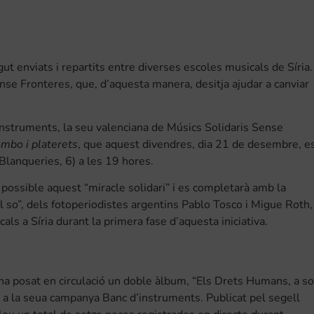
t enviats i repartits entre diverses escoles musicals de Síria.
ense Fronteres, que, d’aquesta manera, desitja ajudar a canviar
instruments, la seu valenciana de Músics Solidaris Sense
mbo i platerets
, que aquest divendres, dia 21 de desembre, e
Blanqueries, 6) a les 19 hores.
possible aquest “miracle solidari” i es completarà amb la
 so”, dels fotoperiodistes argentins Pablo Tosco i Migue Roth,
als a Síria durant la primera fase d’aquesta iniciativa.
ha posat en circulació un doble àlbum, “Els Drets Humans, a so
er a la seua campanya Banc d’instruments. Publicat pel segell