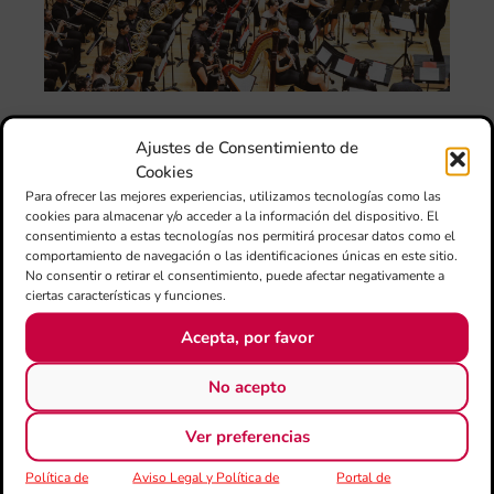
el 
ani
am
l’e
de 
no
si
Ajustes de Consentimiento de
de 
Cookies
Fe
Para ofrecer las mejores experiencias, utilizamos tecnologías como las
Mé
cookies para almacenar y/o acceder a la información del dispositivo. El
80 
consentimiento a estas tecnologías nos permitirá procesar datos como el
mú
comportamiento de navegación o las identificaciones únicas en este sitio.
fo
No consentir o retirar el consentimiento, puede afectar negativamente a
la 
ciertas características y funciones.
am
Acepta, por favor
dir
de 
Día
No acepto
Gar
una
Ver preferencias
qu
rec
Política de
Aviso Legal y Política de
Portal de