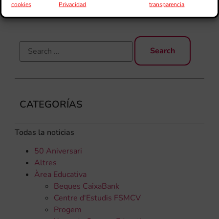
els
cookies
Privacidad
transparencia
CATEGORÍAS
Todas la noticias
50 Aniversari
Altres
Àrea Educativa
Beques CaixaBank
Centre d'Estudis FSMCV
Progem