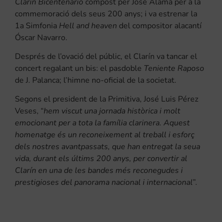
Clarín Bicentenario
compost per José Alamá per a la
commemoració dels seus 200 anys; i va estrenar la
1a Simfonia
Hell and heaven
del compositor alacantí
Óscar Navarro.
Després de l’ovació del públic, el Clarín va tancar el
concert regalant un bis: el pasdoble
Teniente Raposo
de J. Palanca; l’himne no-oficial de la societat.
Segons el president de la Primitiva, José Luis Pérez
Veses, “
hem viscut una jornada històrica i molt
emocionant per a tota la família clarinera. Aquest
homenatge és un reconeixement al treball i esforç
dels nostres avantpassats, que han entregat la seua
vida, durant els últims 200 anys, per convertir al
Clarín en una de les bandes més reconegudes i
prestigioses del panorama nacional i internacional
”.