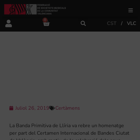
0
CST
VLC
FSMCV
Àrea de gestió
LA PRIMITIVA DE LLÍRIA FA
HISTÒRIA EN EL CIBM DE VALÈNCIA
EN REBRE UN HOMENATGE PEL SEU
Àrea educativa
BICENTENARI
Àrea Artística
Juliol 26, 2019
Certàmens
Actualitat
La Banda Primitiva de Llíria va rebre un homenatge
Tenda
per part del Certamen Internacional de Bandes Ciutat