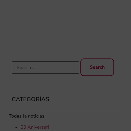
de 
Día
Gar
una
qu
rec
els
CATEGORÍAS
Todas la noticias
50 Aniversari