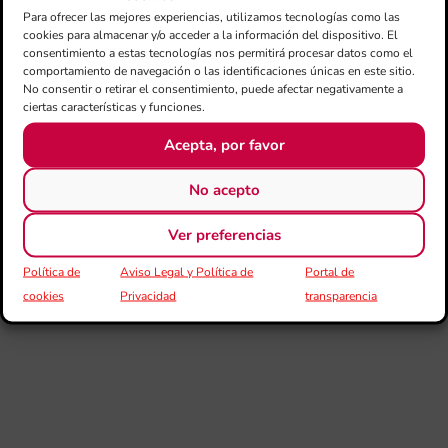
Para ofrecer las mejores experiencias, utilizamos tecnologías como las
La
cookies para almacenar y/o acceder a la información del dispositivo. El
Ba
consentimiento a estas tecnologías nos permitirá procesar datos como el
Si
comportamiento de navegación o las identificaciones únicas en este sitio.
de 
No consentir o retirar el consentimiento, puede afectar negativamente a
FS
ciertas características y funciones.
ce
el 
Acepta, por favor
ani
am
No acepto
l’e
de 
no
Ver preferencias
si
de 
Política de
Aviso Legal y Política de
Portal de
Fe
cookies
Privacidad
transparencia
Mé
80 
mú
fo
la 
am
dir