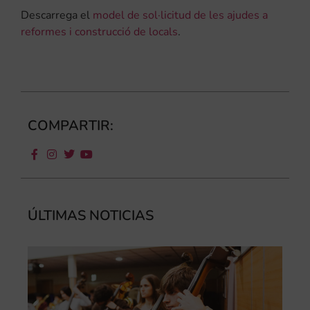
Descarrega el
model de sol·licitud de les ajudes a
reformes i construcció de locals
.
COMPARTIR:
ÚLTIMAS NOTICIAS
Ca
au
do
le
per