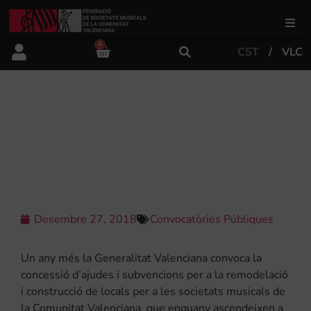
0
CST
VLC
FSMCV
Àrea de gestió
CONVOCADES LES SUBVENCIONS
PER FINANÇAR OBRES ALS LOCALS
DE LES SSMM PER AL 2019
Àrea educativa
Àrea Artística
Desembre 27, 2018
Convocatòries Públiques
Actualitat
Un any més la Generalitat Valenciana convoca la
concessió d’ajudes i subvencions per a la remodelació
i construcció de locals per a les societats musicals de
Tenda
la Comunitat Valenciana, que enguany ascendeixen a