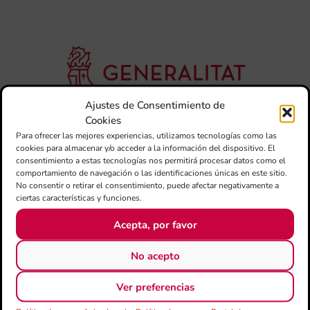
Co
de
su
de
es
mú
Co
Ajustes de Consentimiento de
Va
Cookies
per
Para ofrecer las mejores experiencias, utilizamos tecnologías como las
l’e
cookies para almacenar y/o acceder a la información del dispositivo. El
20
consentimiento a estas tecnologías nos permitirá procesar datos como el
La 
comportamiento de navegación o las identificaciones únicas en este sitio.
Ge
No consentir o retirar el consentimiento, puede afectar negativamente a
Ce
ciertas características y funciones.
Do
pub
Acepta, por favor
con
de
No acepto
su
des
Ver preferencias
esc
imp