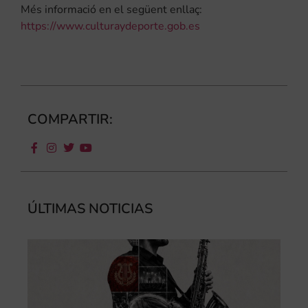
Més informació en el següent enllaç:
https://www.culturaydeporte.gob.es
COMPARTIR:
ÚLTIMAS NOTICIAS
III
Au
de
Juv
“L
Sa