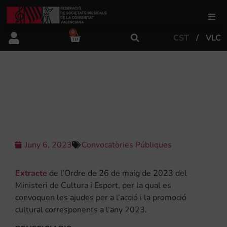
0
CST
VLC
FSMCV
Àrea de gestió
CONVOCATÒRIA AJUDES PER A
L’ACCIÓ I LA PROMOCIÓ CULTURAL
Àrea educativa
Àrea Artística
Juny 6, 2023
Convocatòries Públiques
Extracte
de l’Ordre de 26 de maig de 2023 del
Actualitat
Ministeri de Cultura i Esport, per la qual es
convoquen les ajudes per a l’acció i la promoció
cultural corresponents a l’any 2023.
Tenda