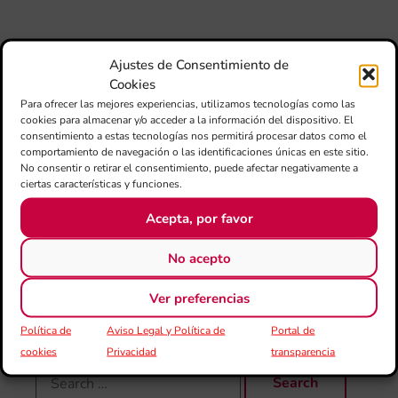
si
de 
Fe
Mé
Ajustes de Consentimiento de
80 
Cookies
mú
Para ofrecer las mejores experiencias, utilizamos tecnologías como las
fo
cookies para almacenar y/o acceder a la información del dispositivo. El
la 
consentimiento a estas tecnologías nos permitirá procesar datos como el
am
comportamiento de navegación o las identificaciones únicas en este sitio.
dir
No consentir o retirar el consentimiento, puede afectar negativamente a
de 
ciertas características y funciones.
Día
Acepta, por favor
Gar
una
qu
No acepto
rec
els
Ver preferencias
Política de
Aviso Legal y Política de
Portal de
cookies
Privacidad
transparencia