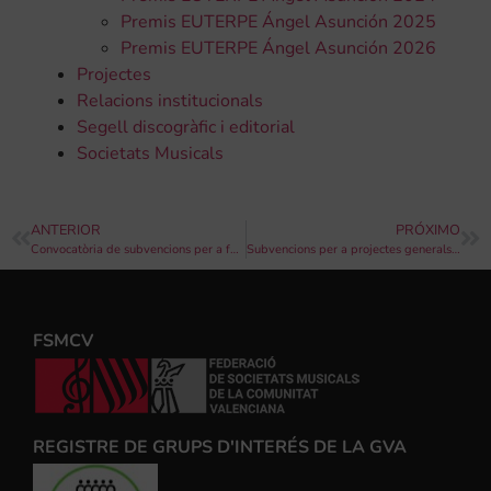
Premis EUTERPE Ángel Asunción 2025
Premis EUTERPE Ángel Asunción 2026
Projectes
Relacions institucionals
Segell discogràfic i editorial
Societats Musicals
ANTERIOR
PRÓXIMO
Convocatòria de subvencions per a festivals, mostres o certàmens i programacions de música antiga i música clàssica 2019 de la Diputació de València
Subvencions per a projectes generals de música antiga i clàssica d’orquestra, de cambra i de piano, atorgades per la Diputació de València
FSMCV
REGISTRE DE GRUPS D'INTERÉS DE LA GVA