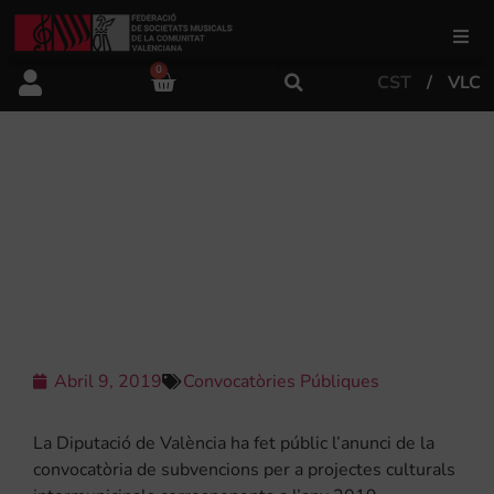
0
CST
VLC
FSMCV
Àrea de gestió
LA DIPUTACIÓ DE VALÈNCIA
PUBLICA LA CONVOCATÒRIA DE
SUBVENCIONS PER A PROJECTES
Àrea educativa
CULTURALS INTERMUNICIPALS 2019
Àrea Artística
Abril 9, 2019
Convocatòries Públiques
Actualitat
La Diputació de València ha fet públic l’anunci de la
Tenda
convocatòria de subvencions per a projectes culturals